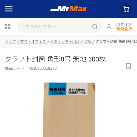
ログイン
新規登録
トップ
文具・オフィス
封筒・レター用品
封筒
クラフト封筒 角形8号 無地
瓶詰
クラフト封筒 角形8号 無地 100枚
商品コード：
4536858019278