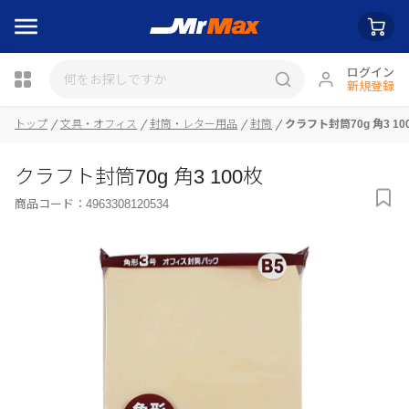
ログイン
新規登録
トップ
文具・オフィス
封筒・レター用品
封筒
クラフト封筒70g 角3 10
瓶詰
クラフト封筒70g 角3 100枚
商品コード：
4963308120534