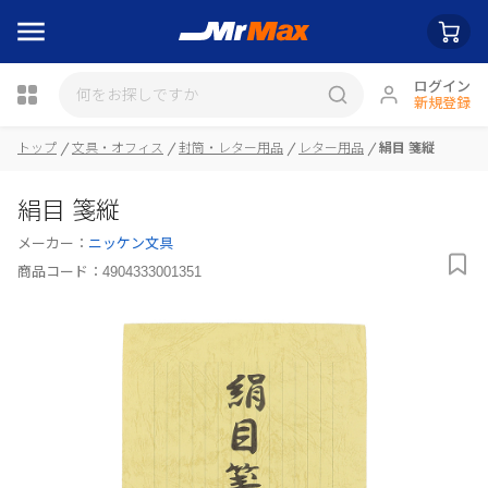
ログイン
新規登録
瓶詰
トップ
文具・オフィス
封筒・レター用品
レター用品
絹目 箋縦
絹目 箋縦
メーカー：
ニッケン文具
商品コード：
4904333001351