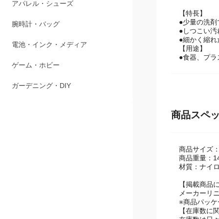
ペット用品
【特長】
●少量の洗
アパレル・シューズ
●しつこい
●細かく縮
腕時計・バッグ
【用途】
●食器、プ
電池・インク・メディア
ゲーム・ホビー
ガーデニング・DIY
商品スペ
商品サイズ：7
商品重量：1
材質：ナイ
【掲載商品
メーカーリ
※商品パッ