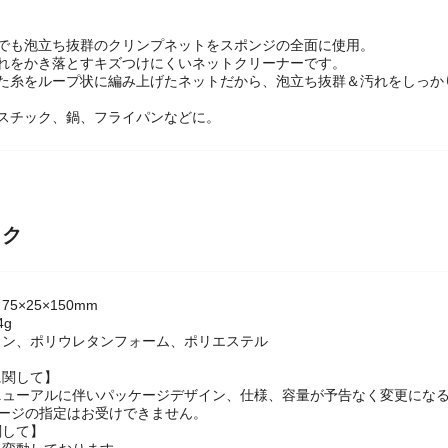
剤でも泡立ち抜群のクリンプネットをスポンジの全面に使用。
汚れをかき落とすキズつけにくいネットクリーナーです。
れた糸をループ状に編み上げたネットだから、泡立ち抜群＆汚れをしっか
ラスチック、鍋、フライパンなどに。
ック
5×25×150mm
4g
ロン、ポリウレタンフォーム、ポリエステル
に関して】
ニューアルに伴いパッケージデザイン、仕様、容量が予告なく変更になる
ケージの指定はお受けできません。