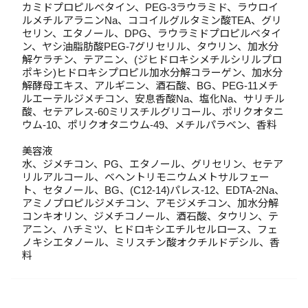
カミドプロピルベタイン、PEG-3ラウラミド、ラウロイ
ルメチルアラニンNa、ココイルグルタミン酸TEA、グリ
セリン、エタノール、DPG、ラウラミドプロピルベタイ
ン、ヤシ油脂肪酸PEG-7グリセリル、タウリン、加水分
解ケラチン、テアニン、(ジヒドロキシメチルシリルプロ
ポキシ)ヒドロキシプロピル加水分解コラーゲン、加水分
解酵母エキス、アルギニン、酒石酸、BG、PEG-11メチ
ルエーテルジメチコン、安息香酸Na、塩化Na、サリチル
酸、セテアレス-60ミリスチルグリコール、ポリクオタニ
ウム-10、ポリクオタニウム-49、メチルパラベン、香料
美容液
水、ジメチコン、PG、エタノール、グリセリン、セテア
リルアルコール、ベヘントリモニウムメトサルフェー
ト、セタノール、BG、(C12-14)パレス-12、EDTA-2Na、
アミノプロピルジメチコン、アモジメチコン、加水分解
コンキオリン、ジメチコノール、酒石酸、タウリン、テ
アニン、ハチミツ、ヒドロキシエチルセルロース、フェ
ノキシエタノール、ミリスチン酸オクチルドデシル、香
料