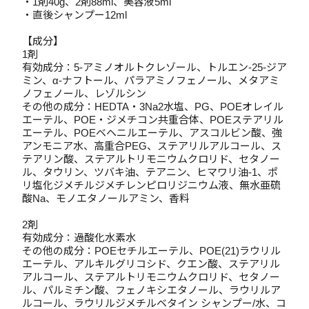
・1剤40g、2剤88ml、美容液5ml
・直後シャンプー12ml
【成分】
1剤
有効成分：5-アミノオルトクレゾール、トルエン-25-ジア
ミン、α-ナフトール、パラアミノフェノール、メタアミ
ノフェノール、レゾルシン
その他の成分：HEDTA・3Na2水塩、PG、POEオレイル
エーテル、POE・ジメチコン共重合体、POEステアリル
エーテル、POEベヘニルエーテル、アスコルビン酸、強
アンモニア水、高重合PEG、ステアリルアルコール、ス
テアリン酸、ステアルトリモニウムクロリド、セタノー
ル、タウリン、ツバキ油、テアニン、ヒマワリ油-1、ポ
リ塩化ジメチルジメチレンピロリジニウム液、無水亜硫
酸Na、モノエタノールアミン、香料
2剤
有効成分：過酸化水素水
その他の成分：POEセチルエーテル、POE(21)ラウリル
エーテル、アルキルグリコシド、クエン酸、ステアリル
アルコール、ステアルトリモニウムクロリド、セタノー
ル、パルミチン酸、フェノキシエタノール、ラウリルア
ルコール、ラウリルジメチルベタイン シャンプー/水、コ