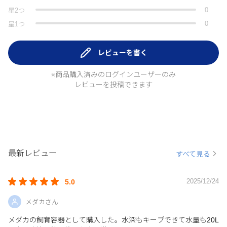
0
星
2
つ
0
星
1
つ
レビューを書く
※商品購入済みのログインユーザーのみ
レビューを投稿できます
最新レビュー
すべて見る
2025/12/24
5.0
メダカさん
メダカの飼育容器として購入した。水深もキープできて水量も20L