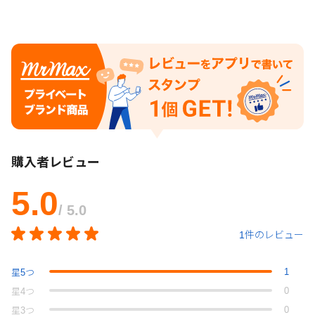
購入者レビュー
5.0
/ 5.0
1件のレビュー
1
星
5
つ
0
星
4
つ
0
星
3
つ