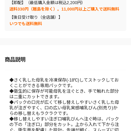
【即配】（最低購入金額は税込2,200円）
送料330円（離島を除く）。11,000円以上ご購入で送料無料
【後日受け取り（全店舗）】
いつでも送料無料
商品説明
◆さく乳した母乳を冷凍保存(-18℃)してストックしてお
くことができる専用パックです。
◆衛生的に保存が可能母乳を注ぐとき、手で触れた部分
は二重にカットできます。
◆パックの口元が広くて移し替えしやすいさく乳した母
乳が注ぎやすく、口の広い母乳実感哺乳びん(別売り)か
らの移し替えもラクラクです。
◆移し替えしやすい注ぎ口哺乳びんへ注ぐ時は、パック
の下の「注ぎ口」部分をカット。上から入れて下から注
ぐ、衛生面を配慮した設計。先端が細く、スムーズに切