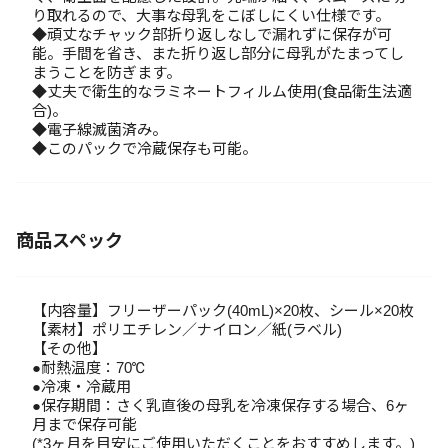
り取れるので、大事な母乳をこぼしにくい仕様です。
◆頑丈なチャック部折り返しなしで漏れずに保存が可
能。手間を省き、また折り返し部分に母乳がたまってし
まうことを防ぎます。
◆丈夫で衛生的なラミネートフィルム使用(食品衛生法適
合)。
◆電子線滅菌済み。
◆このパックで冷蔵保存も可能。
商品スペック
【内容量】フリーザーパック(40mL)×20枚、シール×20枚
【素材】ポリエチレン／ナイロン／紙(ラベル)
【その他】
●耐熱温度：70℃
●冷凍・冷蔵用
●保存期間：さく乳直後の母乳を冷凍保存する場合、6ヶ
月まで保存可能
(*3ヶ月を目安にご使用いただくことをおすすめします。)