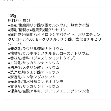
105g
原材料・成分
●基剤/歯磨用リン酸水素カルシウム、無水ケイ酸
●溶剤/精製水●湿潤剤/濃グリセリン
●薬用成分/薬用ハイドロキシアパタイト、ポリエチレン
グリコール400、β－グリチルレチン酸、塩化セチルピリ
ジニウム
●発泡剤/ラウリル硫酸ナトリウム
●粘結剤/カルボキシメチルセルロースナトリウム
●香味剤/香料（ジャスミンミントタイプ）
●甘味剤/サッカリンナトリウム
●洗浄剤/メタリン酸ナトリウム
●洗浄助剤/クエン酸ナトリウム
●安定剤/リン酸マグネシウム
●光沢剤/加水分解コンキオリン液
●甘味剤/サッカリンナトリウム
●保存剤/塩酸アルキルジアミノエチルグリシン液