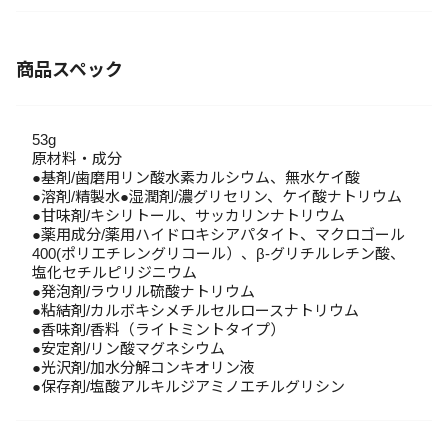
商品スペック
53g
原材料・成分
●基剤/歯磨用リン酸水素カルシウム、無水ケイ酸
●溶剤/精製水●湿潤剤/濃グリセリン、ケイ酸ナトリウム
●甘味剤/キシリトール、サッカリンナトリウム
●薬用成分/薬用ハイドロキシアパタイト、マクロゴール
400(ポリエチレングリコール）、β-グリチルレチン酸、
塩化セチルピリジニウム
●発泡剤/ラウリル硫酸ナトリウム
●粘結剤/カルボキシメチルセルロースナトリウム
●香味剤/香料（ライトミントタイプ）
●安定剤/リン酸マグネシウム
●光沢剤/加水分解コンキオリン液
●保存剤/塩酸アルキルジアミノエチルグリシン