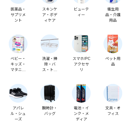
医薬品・
スキンケ
ビューテ
衛生用
サプリメ
ア・ボデ
ィー
品・介護
ント
ィケア
用品
ベビー・
洗濯・掃
スマホ/PC
ペット用
キッズ・
除・バ
アクセサ
品
マタニテ
ス・トイ
リ
ィ
レ
アパレ
腕時計・
電池・イ
文具・オ
ル・シュ
バッグ
ンク・メ
フィス
ーズ
ディア