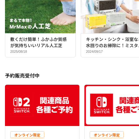
敷くだけ簡単！ふかふか質感
キッチン・シンク・浴室な
が気持ちいいリアル人工芝
水回りのお掃除に！ミスタ
マックスバイヤーおすすめ
2025/08/18
2024/09/17
ポンジ♪
予約販売受付中
オンライン限定
オンライン限定