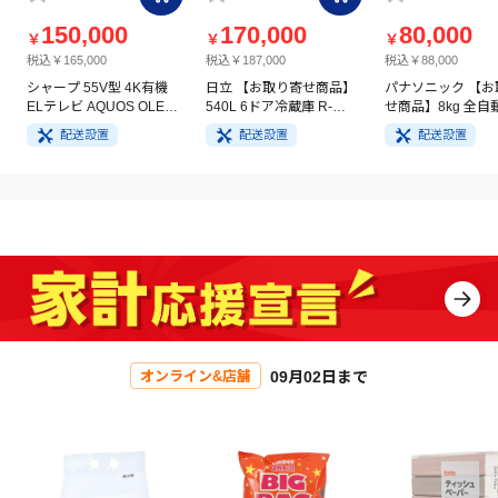
150,000
170,000
80,000
￥
￥
￥
税込￥165,000
税込￥187,000
税込￥88,000
シャープ 55V型 4K有機
日立 【お取り寄せ商品】
パナソニック 【お
ELテレビ AQUOS OLED
540L 6ドア冷蔵庫 R-
せ商品】8kg 全自
4T-C55GQ3
HW54V(N) ライトゴール
洗濯機 NA-FA8H5
配送設置
配送設置
配送設置
ド
イト
09月02日まで
オンライン&店舗