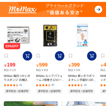
199
599
399
￥
￥
￥
￥
税込￥218
税込￥658
税込￥438
税込
MrMax 毎日つかいき
MrMax ルシアパフュ
MrMax 使いきりポリ
Mr
りスポンジ 30個入
ーム 2倍巻き12ロール
エチレン手袋M 100枚
ッド
ダブル
入
の猫
61
87
16
通常配送 / 店舗受取
通常配送 / 店舗受取
通常配送 / 店舗受取
通