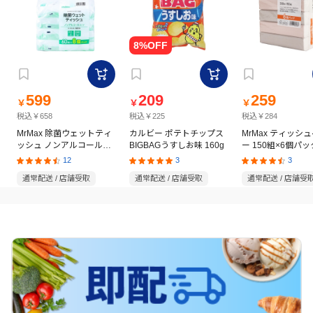
599
209
259
￥
￥
￥
税込￥658
税込￥225
税込￥284
MrMax 除菌ウェットティ
カルビー ポテトチップス
MrMax ティッシ
ッシュ ノンアルコールタ
BIGBAGうすしお味 160g
ー 150組×6個パッ
イプ 60枚×8個パック
12
3
3
通常配送 / 店舗受取
通常配送 / 店舗受取
通常配送 / 店舗受