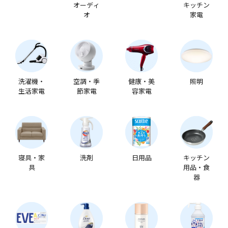
オーディ
キッチン
オ
家電
洗濯機・
空調・季
健康・美
照明
生活家電
節家電
容家電
寝具・家
洗剤
日用品
キッチン
具
用品・食
器