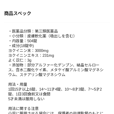
商品スペック
・医薬品分類：第三類医薬品
・小分類：皮膚軟化薬（吸出しを含む）
・内容量：504錠
・成分(18錠中)
ヨクイニン末：3000mg
ヨクイニンエキス：231mg
よく苡仁：3g
・添加物：部分アルファー化デンプン、結晶セルロー
ス、含水二酸化ケイ素、メタケイ酸アルミン酸マグネシ
ウム、ステアリン酸マグネシウム
用法・用量
1回15才以上6錠、14～11才4錠、10～8才3錠、7～5才2
錠、1日3回食前又は食間
5才未満は服用しない
用法に関する注意
小児に服用させる場合には、保護者の指導監督のもとに