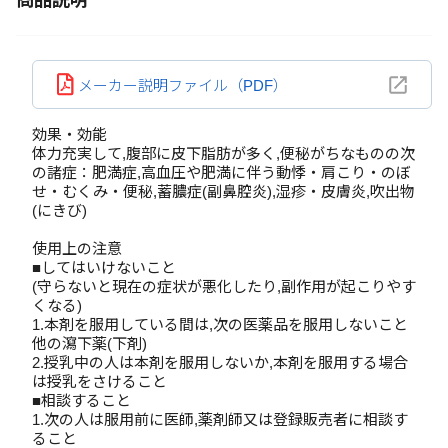
商品説明
メーカー説明ファイル（PDF）
効果・効能
体力充実して,腹部に皮下脂肪が多く,便秘がちなものの次
の諸症：肥満症,高血圧や肥満に伴う動悸・肩こり・のぼ
せ・むくみ・便秘,蓄膿症(副鼻腔炎),湿疹・皮膚炎,吹出物
(にきび)
使用上の注意
■してはいけないこと
(守らないと現在の症状が悪化したり,副作用が起こりやす
くなる)
1.本剤を服用している間は,次の医薬品を服用しないこと
他の瀉下薬(下剤)
2.授乳中の人は本剤を服用しないか,本剤を服用する場合
は授乳をさけること
■相談すること
1.次の人は服用前に医師,薬剤師又は登録販売者に相談す
ること