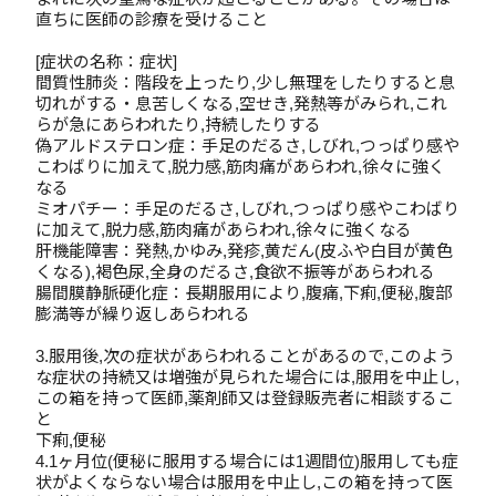
直ちに医師の診療を受けること
[症状の名称：症状]
間質性肺炎：階段を上ったり,少し無理をしたりすると息
切れがする・息苦しくなる,空せき,発熱等がみられ,これ
らが急にあらわれたり,持続したりする
偽アルドステロン症：手足のだるさ,しびれ,つっぱり感や
こわばりに加えて,脱力感,筋肉痛があらわれ,徐々に強く
なる
ミオパチー：手足のだるさ,しびれ,つっぱり感やこわばり
に加えて,脱力感,筋肉痛があらわれ,徐々に強くなる
肝機能障害：発熱,かゆみ,発疹,黄だん(皮ふや白目が黄色
くなる),褐色尿,全身のだるさ,食欲不振等があらわれる
腸間膜静脈硬化症：長期服用により,腹痛,下痢,便秘,腹部
膨満等が繰り返しあらわれる
3.服用後,次の症状があらわれることがあるので,このよう
な症状の持続又は増強が見られた場合には,服用を中止し,
この箱を持って医師,薬剤師又は登録販売者に相談するこ
と
下痢,便秘
4.1ヶ月位(便秘に服用する場合には1週間位)服用しても症
状がよくならない場合は服用を中止し,この箱を持って医