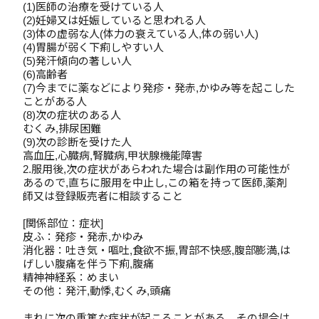
(1)医師の治療を受けている人
(2)妊婦又は妊娠していると思われる人
(3)体の虚弱な人(体力の衰えている人,体の弱い人)
(4)胃腸が弱く下痢しやすい人
(5)発汗傾向の著しい人
(6)高齢者
(7)今までに薬などにより発疹・発赤,かゆみ等を起こした
ことがある人
(8)次の症状のある人
むくみ,排尿困難
(9)次の診断を受けた人
高血圧,心臓病,腎臓病,甲状腺機能障害
2.服用後,次の症状があらわれた場合は副作用の可能性が
あるので,直ちに服用を中止し,この箱を持って医師,薬剤
師又は登録販売者に相談すること
[関係部位：症状]
皮ふ：発疹・発赤,かゆみ
消化器：吐き気・嘔吐,食欲不振,胃部不快感,腹部膨満,は
げしい腹痛を伴う下痢,腹痛
精神神経系：めまい
その他：発汗,動悸,むくみ,頭痛
まれに次の重篤な症状が起こることがある。その場合は