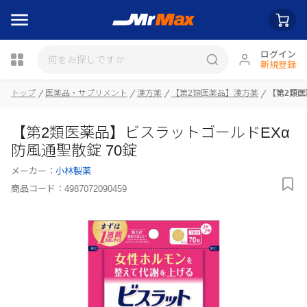
ログイン
新規登録
トップ
医薬品・サプリメント
漢方薬
【第2類医薬品】漢方薬
【第2類医
瓶詰
【第2類医薬品】ビスラットゴールドEXα
防風通聖散錠 70錠
メーカー：
小林製薬
商品コード：
4987072090459