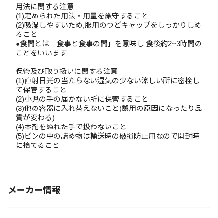
用法に関する注意
(1)定められた用法・用量を厳守すること
(2)吸湿しやすいため,服用のつどキャップをしっかりしめ
ること
●食間とは「食事と食事の間」を意味し,食後約2~3時間の
ことをいいます
保管及び取り扱いに関する注意
(1)直射日光の当たらない湿気の少ない涼しい所に密栓し
て保管すること
(2)小児の手の届かない所に保管すること
(3)他の容器に入れ替えないこと(誤用の原因になったり品
質が変わる)
(4)本剤をぬれた手で扱わないこと
(5)ビンの中の詰め物は輸送時の破損防止用なので開封時
に捨てること
メーカー情報