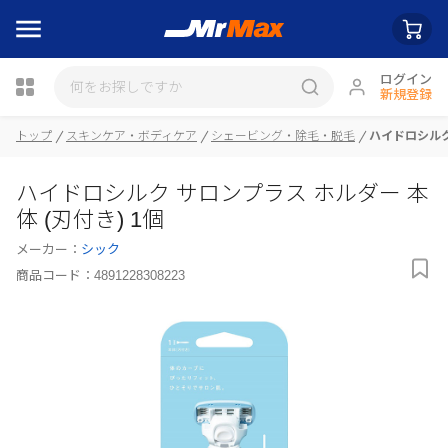
ログイン
新規登録
トップ
スキンケア・ボディケア
シェービング・除毛・脱毛
ハイドロシルク 
ハイドロシルク サロンプラス ホルダー 本
瓶詰
体 (刃付き) 1個
メーカー：
シック
商品コード：
4891228308223