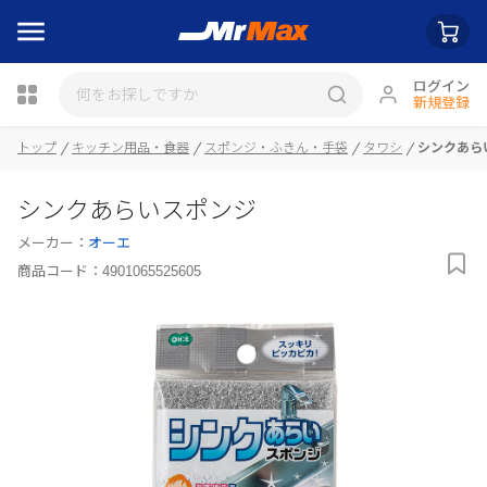
ログイン
新規登録
トップ
キッチン用品・食器
スポンジ・ふきん・手袋
タワシ
シンクあら
瓶詰
シンクあらいスポンジ
メーカー：
オーエ
商品コード：
4901065525605