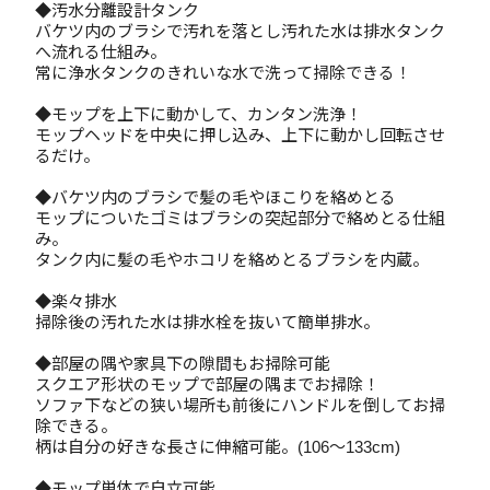
◆汚水分離設計タンク
バケツ内のブラシで汚れを落とし汚れた水は排水タンク
へ流れる仕組み。
常に浄水タンクのきれいな水で洗って掃除できる！
◆モップを上下に動かして、カンタン洗浄！
モップヘッドを中央に押し込み、上下に動かし回転させ
るだけ。
◆バケツ内のブラシで髪の毛やほこりを絡めとる
モップについたゴミはブラシの突起部分で絡めとる仕組
み。
タンク内に髪の毛やホコリを絡めとるブラシを内蔵。
◆楽々排水
掃除後の汚れた水は排水栓を抜いて簡単排水。
◆部屋の隅や家具下の隙間もお掃除可能
スクエア形状のモップで部屋の隅までお掃除！
ソファ下などの狭い場所も前後にハンドルを倒してお掃
除できる。
柄は自分の好きな長さに伸縮可能。(106～133cm)
◆モップ単体で自立可能