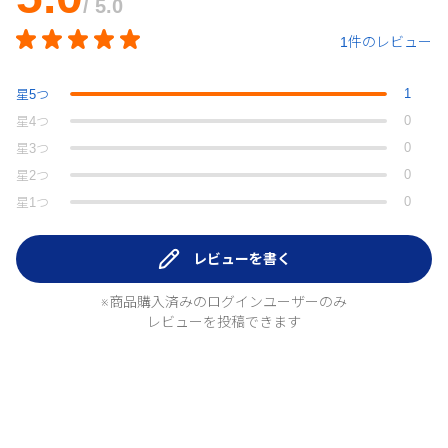
/ 5.0
1件のレビュー
1
星
5
つ
0
星
4
つ
0
星
3
つ
0
星
2
つ
0
星
1
つ
レビューを書く
※商品購入済みのログインユーザーのみ
レビューを投稿できます