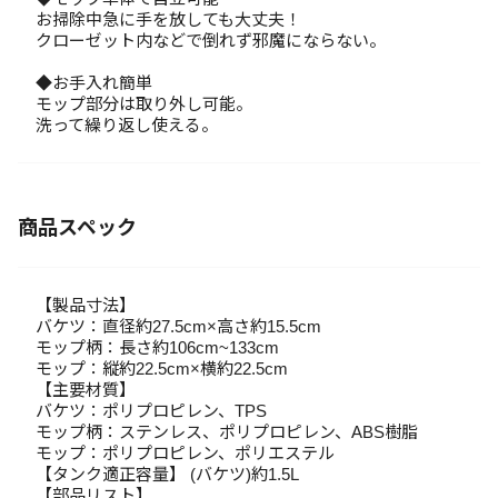
お掃除中急に手を放しても大丈夫！
クローゼット内などで倒れず邪魔にならない。
◆お手入れ簡単
モップ部分は取り外し可能。
洗って繰り返し使える。
商品スペック
【製品寸法】
バケツ：直径約27.5cm×高さ約15.5cm
モップ柄：長さ約106cm~133cm
モップ：縦約22.5cm×横約22.5cm
【主要材質】
バケツ：ポリプロピレン、TPS
モップ柄：ステンレス、ポリプロピレン、ABS樹脂
モップ：ポリプロピレン、ポリエステル
【タンク適正容量】 (バケツ)約1.5L
【部品リスト】