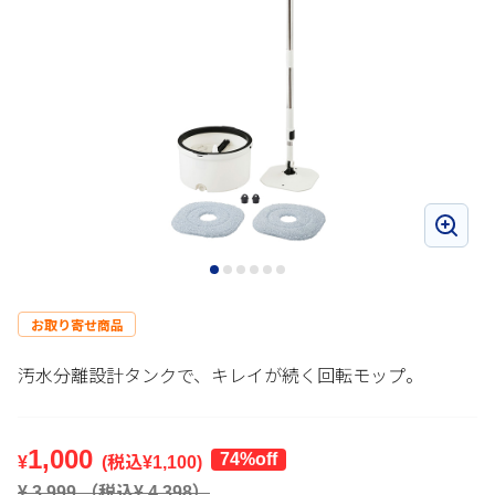
お取り寄せ商品
汚水分離設計タンクで、キレイが続く回転モップ。
1,000
74%off
¥
(税込¥
1,100
)
¥
3,999
（税込¥
4,398
）