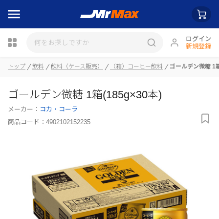
ログイン
新規登録
トップ
飲料
飲料（ケース販売）
（箱）コーヒー飲料
ゴールデン微糖 1箱(
瓶詰
ゴールデン微糖 1箱(185g×30本)
メーカー：
コカ・コーラ
商品コード：
4902102152235