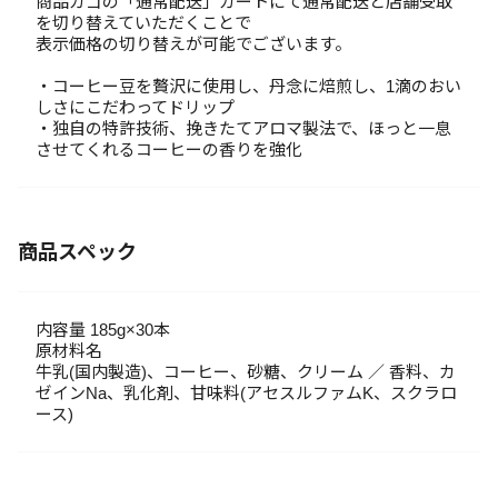
商品カゴの「通常配送」カートにて通常配送と店舗受取
を切り替えていただくことで
表示価格の切り替えが可能でございます。
・コーヒー豆を贅沢に使用し、丹念に焙煎し、1滴のおい
しさにこだわってドリップ
・独自の特許技術、挽きたてアロマ製法で、ほっと一息
させてくれるコーヒーの香りを強化
商品スペック
内容量 185g×30本
原材料名
牛乳(国内製造)、コーヒー、砂糖、クリーム ／ 香料、カ
ゼインNa、乳化剤、甘味料(アセスルファムK、スクラロ
ース)