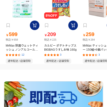
599
209
259
￥
￥
￥
税込￥658
税込￥225
税込￥284
MrMax 除菌ウェットティ
カルビー ポテトチップス
MrMax ティッシ
ッシュ ノンアルコールタ
BIGBAGうすしお味 160g
ー 150組×6個パッ
イプ 60枚×8個パック
12
3
3
通常配送 / 店舗受取
通常配送 / 店舗受取
通常配送 / 店舗受