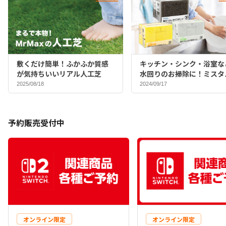
敷くだけ簡単！ふかふか質感
キッチン・シンク・浴室な
が気持ちいいリアル人工芝
水回りのお掃除に！ミスタ
マックスバイヤーおすすめ
2025/08/18
2024/09/17
ポンジ♪
予約販売受付中
オンライン限定
オンライン限定