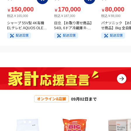
150,000
170,000
80,000
￥
￥
￥
税込￥165,000
税込￥187,000
税込￥88,000
シャープ 55V型 4K有機
日立 【お取り寄せ商品】
パナソニック 【お
ELテレビ AQUOS OLED
540L 6ドア冷蔵庫 R-
せ商品】8kg 全自
4T-C55GQ3
HW54V(N) ライトゴール
洗濯機 NA-FA8H5
配送設置
配送設置
配送設置
ド
イト
09月02日まで
オンライン&店舗