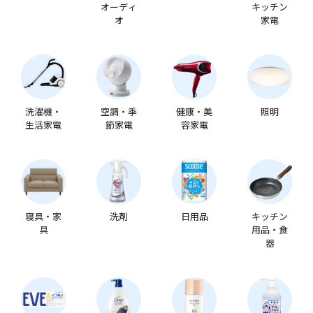
オーディ
キッチン
オ
家電
洗濯機・
空調・季
健康・美
照明
生活家電
節家電
容家電
寝具・家
洗剤
日用品
キッチン
具
用品・食
器