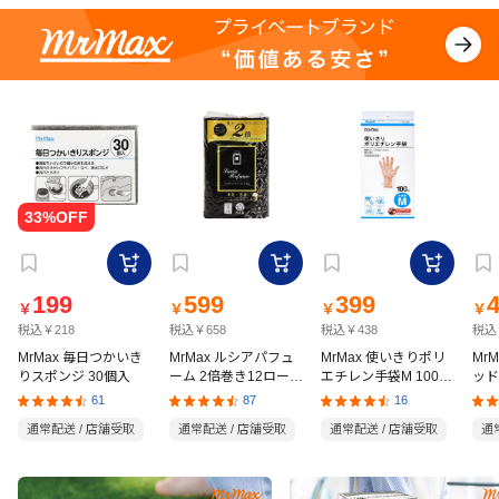
199
599
399
￥
￥
￥
￥
税込￥218
税込￥658
税込￥438
税込
MrMax 毎日つかいき
MrMax ルシアパフュ
MrMax 使いきりポリ
Mr
りスポンジ 30個入
ーム 2倍巻き12ロール
エチレン手袋M 100枚
ッド
ダブル
入
の猫
61
87
16
通常配送 / 店舗受取
通常配送 / 店舗受取
通常配送 / 店舗受取
通