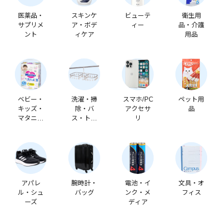
医薬品・
スキンケ
ビューテ
衛生用
サプリメ
ア・ボデ
ィー
品・介護
ント
ィケア
用品
ベビー・
洗濯・掃
スマホ/PC
ペット用
キッズ・
除・バ
アクセサ
品
マタニテ
ス・トイ
リ
ィ
レ
アパレ
腕時計・
電池・イ
文具・オ
ル・シュ
バッグ
ンク・メ
フィス
ーズ
ディア