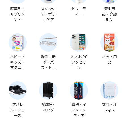
医薬品・
スキンケ
ビューテ
衛生用
サプリメ
ア・ボデ
ィー
品・介護
ント
ィケア
用品
ベビー・
洗濯・掃
スマホ/PC
ペット用
キッズ・
除・バ
アクセサ
品
マタニテ
ス・トイ
リ
ィ
レ
アパレ
腕時計・
電池・イ
文具・オ
ル・シュ
バッグ
ンク・メ
フィス
ーズ
ディア