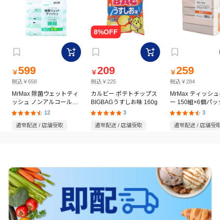
599
209
259
￥
￥
￥
税込￥658
税込￥225
税込￥284
MrMax 除菌ウェットティ
カルビー ポテトチップス
MrMax ティッシ
ッシュ ノンアルコールタ
BIGBAGうすしお味 160g
ー 150組×6個パッ
イプ 60枚×8個パック
12
3
3
通常配送 / 店舗受取
通常配送 / 店舗受取
通常配送 / 店舗受