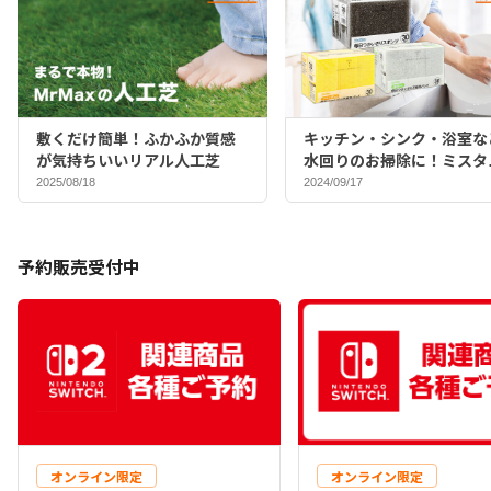
敷くだけ簡単！ふかふか質感
キッチン・シンク・浴室な
が気持ちいいリアル人工芝
水回りのお掃除に！ミスタ
マックスバイヤーおすすめ
2025/08/18
2024/09/17
ポンジ♪
予約販売受付中
オンライン限定
オンライン限定