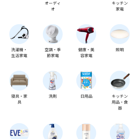
オーディ
キッチン
オ
家電
洗濯機・
空調・季
健康・美
照明
生活家電
節家電
容家電
寝具・家
洗剤
日用品
キッチン
具
用品・食
器