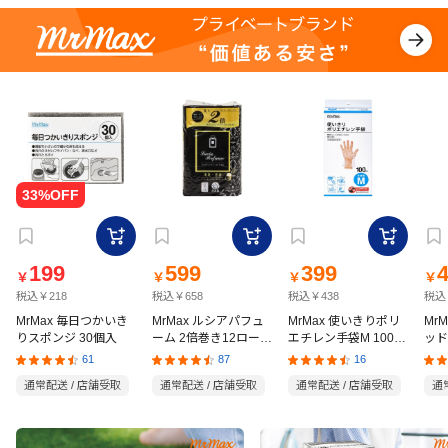
199
599
399
￥
￥
￥
￥
税込￥218
税込￥658
税込￥438
税込
MrMax 毎日つかいき
MrMax ルシアパフュ
MrMax 使いきりポリ
Mr
りスポンジ 30個入
ーム 2倍巻き12ロール
エチレン手袋M 100枚
ッド
ダブル
入
の猫
61
87
16
通常配送 / 店舗受取
通常配送 / 店舗受取
通常配送 / 店舗受取
通