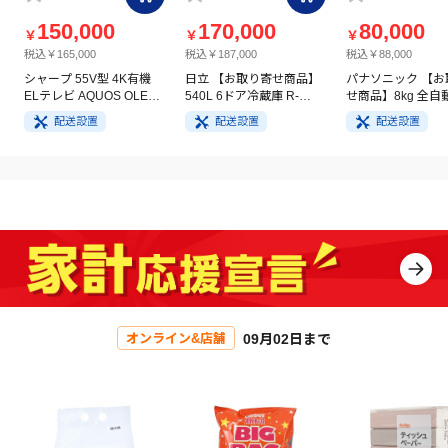
150,000
170,000
80,000
￥
￥
￥
税込￥165,000
税込￥187,000
税込￥88,000
シャープ 55V型 4K有機
日立 【お取り寄せ商品】
パナソニック 【お
ELテレビ AQUOS OLED
540L 6ドア冷蔵庫 R-
せ商品】8kg 全自
4T-C55GQ3
HW54V(N) ライトゴール
洗濯機 NA-FA8H5
配送設置
配送設置
配送設置
ド
イト
09月02日まで
オンライン&店舗