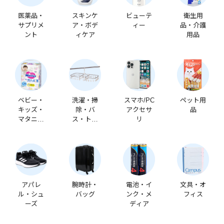
医薬品・
スキンケ
ビューテ
衛生用
サプリメ
ア・ボデ
ィー
品・介護
ント
ィケア
用品
ベビー・
洗濯・掃
スマホ/PC
ペット用
キッズ・
除・バ
アクセサ
品
マタニテ
ス・トイ
リ
ィ
レ
アパレ
腕時計・
電池・イ
文具・オ
ル・シュ
バッグ
ンク・メ
フィス
ーズ
ディア