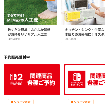
敷くだけ簡単！ふかふか質感
キッチン・シンク・浴室な
が気持ちいいリアル人工芝
水回りのお掃除に！ミスタ
マックスバイヤーおすすめ
2025/08/18
2024/09/17
ポンジ♪
予約販売受付中
オンライン限定
オンライン限定