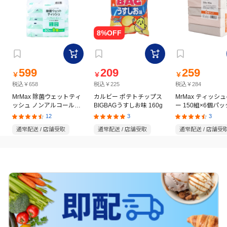
599
209
259
￥
￥
￥
税込￥658
税込￥225
税込￥284
MrMax 除菌ウェットティ
カルビー ポテトチップス
MrMax ティッシ
ッシュ ノンアルコールタ
BIGBAGうすしお味 160g
ー 150組×6個パッ
イプ 60枚×8個パック
12
3
3
通常配送 / 店舗受取
通常配送 / 店舗受取
通常配送 / 店舗受