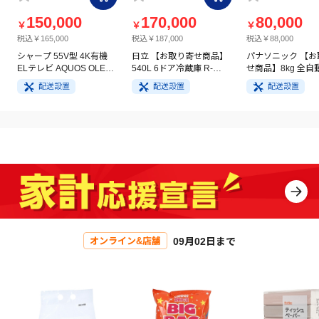
150,000
170,000
80,000
￥
￥
￥
税込￥165,000
税込￥187,000
税込￥88,000
シャープ 55V型 4K有機
日立 【お取り寄せ商品】
パナソニック 【お
ELテレビ AQUOS OLED
540L 6ドア冷蔵庫 R-
せ商品】8kg 全自
4T-C55GQ3
HW54V(N) ライトゴール
洗濯機 NA-FA8H5
配送設置
配送設置
配送設置
ド
イト
09月02日まで
オンライン&店舗