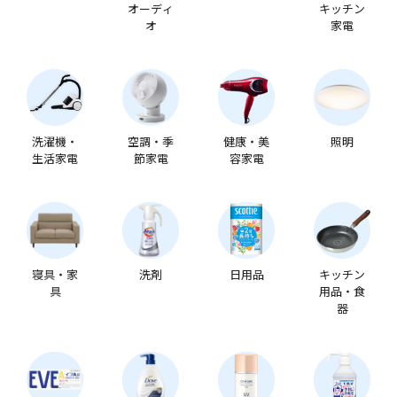
オーディ
キッチン
オ
家電
洗濯機・
空調・季
健康・美
照明
生活家電
節家電
容家電
寝具・家
洗剤
日用品
キッチン
具
用品・食
器