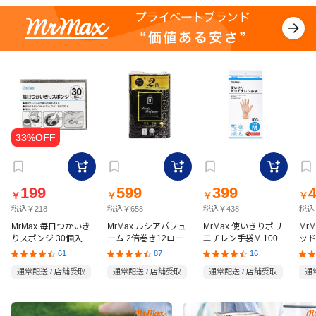
199
599
399
￥
￥
￥
￥
税込￥218
税込￥658
税込￥438
税込
MrMax 毎日つかいき
MrMax ルシアパフュ
MrMax 使いきりポリ
Mr
りスポンジ 30個入
ーム 2倍巻き12ロール
エチレン手袋M 100枚
ッド
ダブル
入
の猫
61
87
16
通常配送 / 店舗受取
通常配送 / 店舗受取
通常配送 / 店舗受取
通