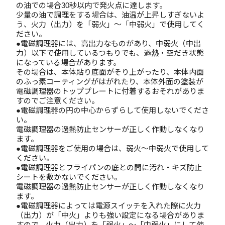
の油での場合30秒以内で発火点に達します。
少量の油で調理をする場合は、油温が上昇しすぎないよ
う、火力（出力）を「弱火」～「中弱火」で使用してく
ださい。
●電磁調理器には、高出力なものがあり、中弱火（中出
力）以下で使用しているつもりでも、過熱・空だき状態
になっている場合があります。
その場合は、本体貼り底面がそり上がったり、本体内面
のふっ素コーティングがはがれたり、本体外面の塗装が
電磁調理器のトッププレートに付着するおそれがありま
すのでご注意ください。
●電磁調理器の円の中心からずらして使用しないでくださ
い。
電磁調理器の過熱防止センサーが正しく作動しなくなり
ます。
●電磁調理器をご使用の場合は、弱火～中弱火で使用して
ください。
●電磁調理器とフライパンの底との間に汚れ・キズ防止
シートを敷かないでください。
電磁調理器の過熱防止センサーが正しく作動しなくなり
ます。
●電磁調理器によっては電源スイッチを入れた際に火力
（出力）が「中火」よりも強い設定になる場合がありま
すので、火力（出力）を「弱火」～「中弱火」にして使