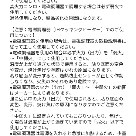
下で使用してください。
高火力コンロ・電磁調理器で調理する場合は必ず弱火で
使用してください。
過熱使用になり、製品劣化の原因になります。
【注意：電磁調理器（IHクッキングヒーター）でのご使
用について】
●電磁調理器を使用の場合は、電磁調理器の取扱説明書に
従って正しく使用してください。
●電磁調理器を使用の場合は必ず火力（出力）を「弱火」
～「中弱火」にして使用してください。
温度が上がり過ぎた状態で使用すると、貼り底面の変色
や変形、焼け焦げや塗膜はがれの原因になります。
貼り底面が変形すると、過熱防止センサーが正しく作動
しなくなり、火災のおそれもあり危険です。
●電磁調理器の火力（出力）「弱火」～「中弱火」の範囲
はメーカーにより異なります。
強に近い中の火力（出力）で使用されると、貼り底面の
変色、変形、焼け焦げの原因になりますのでご注意くだ
さい。
「中弱火」に設定されていてもこびりついたり、焦げつ
く場合は温度が上がり過ぎていますので「弱火」以下で
使用してください。
●電磁調理器は電源を入れると急激に加熱するため、少量