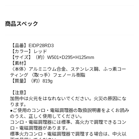
商品スペック
【品番】EIDP28RD3
【カラー】レッド
【サイズ】（約）W501×D295×H125mm
【素材】
〈本体〉アルミニウム合金、ステンレス鋼、ふっ素コー
ティング 〈取っ手〉フェノール樹脂
【質量】（約）819g
【注意】
加熱中は火元をはなれないでください。火災の原因にな
ります。
●ご使用のコンロ・電磁調理器の取扱説明書をよくお読み
のうえ、正しく使用してください。
コンロ・電磁調理器には標準、高火力で調理できるコン
ロ・電磁調理器があります。
標準火力コンロ・電磁調理器で調理する場合は、中火以