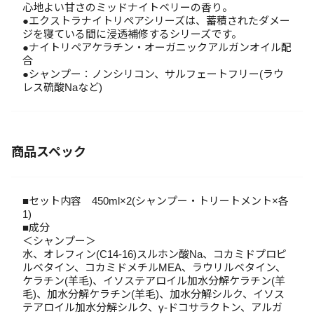
心地よい甘さのミッドナイトベリーの香り。
●エクストラナイトリペアシリーズは、蓄積されたダメー
ジを寝ている間に浸透補修するシリーズです。
●ナイトリペアケラチン・オーガニックアルガンオイル配
合
●シャンプー：ノンシリコン、サルフェートフリー(ラウ
レス硫酸Naなど)
商品スペック
■セット内容 450ml×2(シャンプー・トリートメント×各
1)
■成分
＜シャンプー＞
水、オレフィン(C14-16)スルホン酸Na、コカミドプロピ
ルベタイン、コカミドメチルMEA、ラウリルベタイン、
ケラチン(羊毛)、イソステアロイル加水分解ケラチン(羊
毛)、加水分解ケラチン(羊毛)、加水分解シルク、イソス
テアロイル加水分解シルク、γ-ドコサラクトン、アルガ