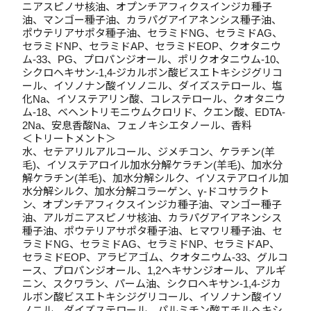
ニアスピノサ核油、オプンチアフィクスインジカ種子
油、マンゴー種子油、カラパグアイアネンシス種子油、
ポウテリアサポタ種子油、セラミドNG、セラミドAG、
セラミドNP、セラミドAP、セラミドEOP、クオタニウ
ム-33、PG、プロパンジオール、ポリクオタニウム-10、
シクロヘキサン-1,4-ジカルボン酸ビスエトキシジグリコ
ール、イソノナン酸イソノニル、ダイズステロール、塩
化Na、イソステアリン酸、コレステロール、クオタニウ
ム-18、ベヘントリモニウムクロリド、クエン酸、EDTA-
2Na、安息香酸Na、フェノキシエタノール、香料
＜トリートメント＞
水、セテアリルアルコール、ジメチコン、ケラチン(羊
毛)、イソステアロイル加水分解ケラチン(羊毛)、加水分
解ケラチン(羊毛)、加水分解シルク、イソステアロイル加
水分解シルク、加水分解コラーゲン、γ-ドコサラクト
ン、オプンチアフィクスインジカ種子油、マンゴー種子
油、アルガニアスピノサ核油、カラパグアイアネンシス
種子油、ポウテリアサポタ種子油、ヒマワリ種子油、セ
ラミドNG、セラミドAG、セラミドNP、セラミドAP、
セラミドEOP、アラビアゴム、クオタニウム-33、グルコ
ース、プロパンジオール、1,2ヘキサンジオール、アルギ
ニン、スクワラン、パーム油、シクロヘキサン-1,4-ジカ
ルボン酸ビスエトキシジグリコール、イソノナン酸イソ
ノニル、ダイズステロール、パルミチン酸エチルヘキシ