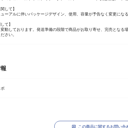
トコフェロール、フェノキシエタノール、EDTA-2Na、安息香酸Na、
に関して】
ニューアルに伴いパッケージデザイン、使用、容量が予告なく変更になる
関して】
々変動しております。発送準備の段階で商品がお取り寄せ、完売となる
ください。
情報
ラボ