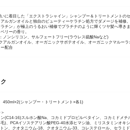
潤いに着目した「エクストラシャイン」シャンプー＆トリートメントの
クアルガンオイルと独自のビューティーケラチン処方でダメージを補修
ケラチン」が極上のうるおい補修でプラチナのように輝くツヤ髪へ導き
＆ベリーの香り。
：ノンシリコン、サルフェートフリー(ラウレス硫酸Naなど)
ックアルガンオイル、オーガニックサポテオイル、オーガニックマルーラ
ター配合
ック
450ml×2(シャンプー・トリートメント×各1)
ー＞
ン(C14-16)スルホン酸Na、コカミドプロピルベタイン、コカミドメ
羊毛)、PCAイソステアリン酸PEG-40水添ヒマシ油、ミリスタミンオ