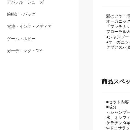
商品説明
ペット用品
アパレル・シューズ
髪のツヤ・
オーガニッ
腕時計・バッグ
「プラチナ
フローラル
●シャンプー
電池・インク・メディア
●オーガニ
クプアスバ
ゲーム・ホビー
ガーデニング・DIY
商品スペ
■セット内容 
■成分
＜シャンプ
水、オレフィ
ケラチンK(