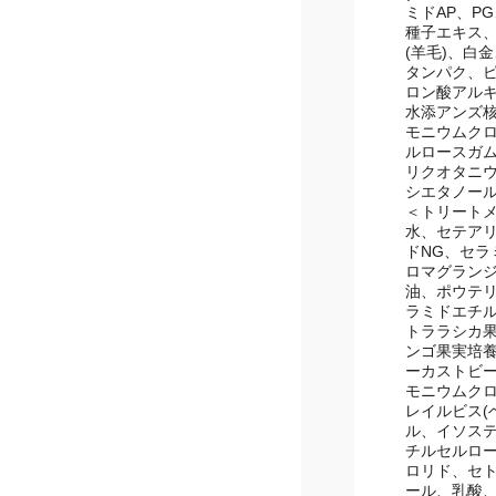
γ-ドコサラ
ドAP、PG
子エキス、
(羊毛)、白
タンパク、
ロン酸アルキ
水添アンズ
モニウムク
ルロースガム
リクオタニウ
シエタノー
＜トリート
水、セテアリ
ドNG、セラ
ロマグラン
油、ポウテリ
ラミドエチ
トララシカ果
ンゴ果実培
ーカストビ
モニウムク
レイルビス(
ル、イソステ
チルセルロ
ロリド、セ