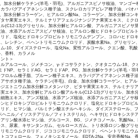
クトン、クオタニウム-18、クオタニウム-33、コレステロール、セラミ
、加水分解ケラチン(羊毛・羽毛)、アルガニアスピノサ核油、マンゴー
カラパグアイアネンシス種子油、スクレロカリアビレア種子油、バオバ
金、加水分解コラーゲン、ヒアルロン酸Na、コラーゲン、加水分解コン
ピタヤ果実エキス、テルミナリアフェルジナンジアナ果実エキス、ミク
ル(C12-13)グリセリル、加水分解ヒアルロン酸、アルガニアスピノ
核油、水添アルガニアスピノサ核油、ヒアルロン酸ヒドロキシプロピル
ロリド、塩化ヒドロキシプロピルトリモニウムデンプン、コロハヒドロ
、レシチン、ベヘントリモニウムクロリド、炭酸水素Na、グリセリン、
ム-10、ダイズステロール、塩化Na、変性アルコール、クエン酸、乳酸、
ル、香料、カラメル
メント＞
ルアルコール、ジメチコン、γ-ドコサラクトン、クオタニウム-18、クオ
ミドNP、セラミドAG、セラミドAP、PG、加水分解ケラチン(羊毛・
ジフロルム種子脂、プルーン種子エキス、カラパグアイアネンシス種子
アサポタ種子油、ケラチン(羊毛)、白金、加水分解コラーゲン、ヒアル
ルジエトニウム加水分解コメタンパク、ピタヤ果実エキス、テルミナリ
実エキス、加水分解ヒアルロン酸アルキル(C12-13)グリセリル、加
養細胞エキス、アンズ核油、水添アンズ核油、水添アルガニアスピノサ
ーンヒドロキシプロピルトリモニウムクロリド、塩化ヒドロキシプロピ
ロリド、ヒマシ油、パルミチン酸エチルヘキシル、ダイズステロール、
ベヘニル／イソステアリル／フィトステリル)、ヘキサ(ヒドロキシステ
アリン酸水添ヒマシ油、グルコース、BG、ジメチコノール、乳酸Na、塩
ース、尿素、キサンタンガム、セルロースガム、トリ水添ロジン酸グリ
トリモニウムクロリド、ジココジモニウムクロリド、ベヘントリモニウム