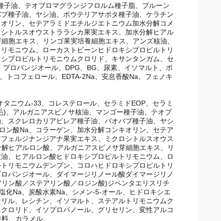
ドEOP、セラミドNG、セラミドNP、セラミドAG、セラミ
種子油、テオブロマグランジフロルム種子脂、プルーン種
ブ種子油、ヤシ油、ポウテリアサポタ種子油、ケラチン
キオリン、セテアラミドエチルジエトニウム加水分解コメ
ロシトルスオウストララシカ果実エキス、加水分解ヒアル
サ芽細胞エキス、リンゴ果実培養細胞エキス、アンズ核油、
トリモニウム、ローカストビーンヒドロキシプロピルトリ
キシプロピルトリモニウムクロリド、キサンタンガム、セ
プロパンジオール、DPG、BG、尿素、イソマルト、ポ
トコフェロール、EDTA-2Na、安息香酸Na、フェノキ
タニウム-33、コレステロール、セラミドEOP、セラミ
羽毛)、アルガニアスピノサ核油、マンゴー種子油、テオブ
油、スクレロカリアビレア種子油、バオバブ種子油、ヤシ
ロン酸Na、コラーゲン、加水分解コンキオリン、セテア
アフェルジナンジアナ果実エキス、ミクロシトルスオウス
水分解ヒアルロン酸、アルガニアスピノサ芽細胞エキス、リ
核油、ヒアルロン酸ヒドロキシプロピルトリモニウム、ロ
ルトリモニウムデンプン、コロハヒドロキシプロピルトリ
プロパンジオール、ダイマージリノール酸ダイマージリノ
アリン酸／ステアリン酸／ロジン酸)ジペンタエリスリチ
化Na、炭酸水素Na、シメン-5-オール、ヒドロキシエ
セリル、レシチン、イソマルト、ステアルトリモニウムク
クロリド、イソプロパノール、グリセリン、変性アルコ