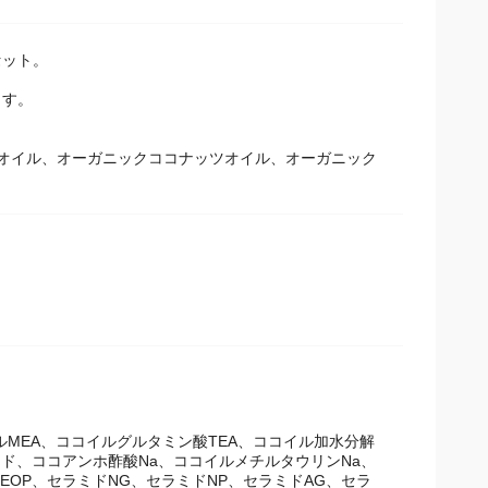
セット。
。
ます。
オイル、オーガニックココナッツオイル、オーガニック
チルMEA、ココイルグルタミン酸TEA、ココイル加水分解
キシド、ココアンホ酢酸Na、ココイルメチルタウリンNa、