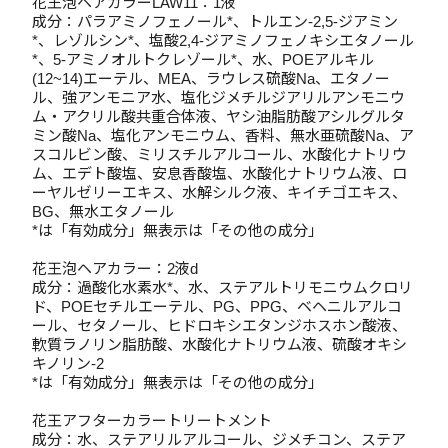
花王泡ヘアカラーLAW11：1液
成分：パラアミノフェノール*、トルエン-2,5-ジアミン
*、レゾルシン*、塩酸2,4-ジアミノフェノキシエタノール
*、5-アミノオルトクレゾール*、水、POEアルキル
(12~14)エーテル、MEA、ラウレス硫酸Na、エタノー
ル、強アンモニア水、塩化ジメチルジアリルアンモニウ
ム・アクリル酸共重合体液、ヤシ油脂肪酸アシルグルタ
ミン酸Na、塩化アンモニウム、香料、無水亜硫酸Na、ア
スコルビン酸、ミリスチルアルコール、水酸化ナトリウ
ム、エデト酸塩、安息香酸塩、水酸化ナトリウム液、ロ
ーヤルゼリーエキス、水解シルク液、キイチゴエキス、
BG、無水エタノール
*は「有効成分」無表示は「その他の成分」
花王泡ヘアカラー：2液d
成分：過酸化水素水*、水、ステアルトリモニウムクロリ
ド、POEセチルエーテル、PG、PPG、ベヘニルアルコ
ール、セタノール、ヒドロキシエタンジホスホン酸液、
軟質ラノリン脂肪酸、水酸化ナトリウム液、硫酸オキシ
キノリン-2
*は「有効成分」無表示は「その他の成分」
花王アフターカラートリートメント
成分：水、ステアリルアルコール、ジメチコン、ステア