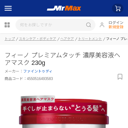
ログイン
新規登録
トップ
スキンケア・ボディケア
ヘアケア
トリートメント
フィーノ プレ
瓶詰
フィーノ プレミアムタッチ 濃厚美容液ヘ
アマスク 230g
メーカー：
ファイントゥディ
商品コード：
4550516493583