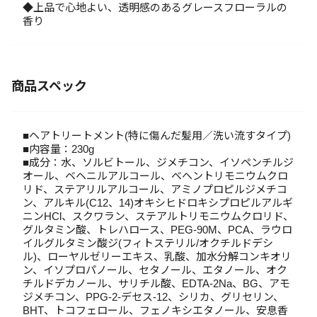
◆上品で心地よい、透明感のあるグレースフローラルの
香り
商品スペック
■ヘアトリートメント(特に傷んだ髪用／洗い流すタイプ)
■内容量：230g
■成分：水、ソルビトール、ジメチコン、イソペンチルジ
オール、ベヘニルアルコール、ベヘントリモニウムクロ
リド、ステアリルアルコール、アミノプロピルジメチコ
ン、アルキル(C12、14)オキシヒドロキシプロピルアルギ
ニンHCl、スクワラン、ステアルトリモニウムクロリド、
グルタミン酸、トレハロース、PEG-90M、PCA、ラウロ
イルグルタミン酸ジ(フィトステリル/オクチルドデシ
ル)、ローヤルゼリーエキス、乳酸、加水分解コンキオリ
ン、イソプロパノール、セタノール、エタノール、オク
チルドデカノール、サリチル酸、EDTA-2Na、BG、アモ
ジメチコン、PPG-2-デセス-12、シリカ、グリセリン、
BHT、トコフェロール、フェノキシエタノール、安息香