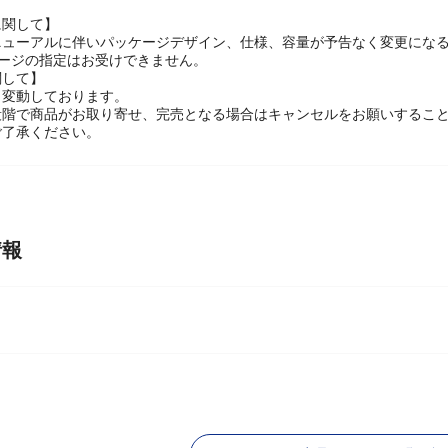
用USBケーブル(TypeーC)
に関して】
ニューアルに伴いパッケージデザイン、仕様、容量が予告なく変更になる
ケージの指定はお受けできません。
関して】
々変動しております。
段階で商品がお取り寄せ、完売となる場合はキャンセルをお願いするこ
ご了承ください。
情報
I