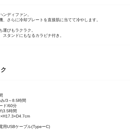
ハンディファン。
風機、さらに冷却プレートを直接肌に当てて冷やします。
。
ち運びもラクラク。
る、スタンドにもなるカラビナ付き。
ック
間
/3～8.5時間
ド/60分
3.5時間
H17.3×D4.7cm