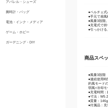
ペット用品
アパレル・シューズ
●ペルチェ式
●手元で扇
●風量3段階
腕時計・バッグ
●充電式で持
●引っかけ
電池・インク・メディア
ゲーム・ホビー
ガーデニング・DIY
商品スペ
●風量3段階
●連続使用時
約風モードのみ
弱風+冷却モー
●充電時間：約
●寸法：W5.2×
●質量：146g