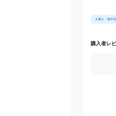
＃暑さ・熱中
購入者レ