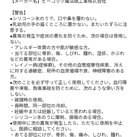
【メーカー名】ピーコック魔法瓶工業株式会社
【警告】
●シリコーン氷のうで、口や鼻を覆わない。
●乳幼児の手の届くところに置かない。またいたずらに注
意する。
●異常の発生や症状の悪化を防ぐため、次の場合は使用し
ない。
・アレルギー体質の方や肌が敏感な方。
・当てる部位に骨折、傷、しびれ、腫れ、湿疹、かぶれ
などの異常がある場合。
・レイノー病(症候群)、その他の血管痙攣性疾患、冷え
に対する過敏症、局所の血液循環不良、神経障害のある
方。
●次のことを必ず守って正しく使用してください。血行障
害や凍傷、負傷事故を防ぐために、次のような使い方を
しない。
・就寝時の使用。
・長時間、同一部位の冷却。
・妊娠中または妊娠していると思われる場合。
・シリコーン氷のうに摩耗、損傷のある場合。
●使用中に次の異常が発生したら、ただちに使用を中止
し、医師に相談してください。
・あてる部位にけが、骨折、傷、痛み、しびれ、腫れ、