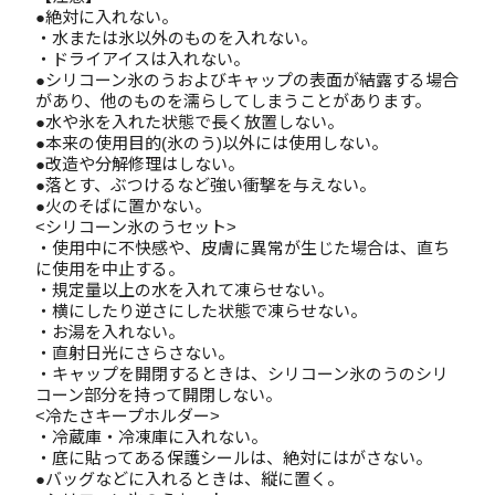
●絶対に入れない。
・水または氷以外のものを入れない。
・ドライアイスは入れない。
●シリコーン氷のうおよびキャップの表面が結露する場合
があり、他のものを濡らしてしまうことがあります。
●水や氷を入れた状態で長く放置しない。
●本来の使用目的(氷のう)以外には使用しない。
●改造や分解修理はしない。
●落とす、ぶつけるなど強い衝撃を与えない。
●火のそばに置かない。
<シリコーン氷のうセット>
・使用中に不快感や、皮膚に異常が生じた場合は、直ち
に使用を中止する。
・規定量以上の水を入れて凍らせない。
・横にしたり逆さにした状態で凍らせない。
・お湯を入れない。
・直射日光にさらさない。
・キャップを開閉するときは、シリコーン氷のうのシリ
コーン部分を持って開閉しない。
<冷たさキープホルダー>
・冷蔵庫・冷凍庫に入れない。
・底に貼ってある保護シールは、絶対にはがさない。
●バッグなどに入れるときは、縦に置く。