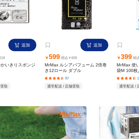
追加
追加
599
399
￥
￥
18
税込￥658
税込
日つかいきりスポンジ
MrMax ルシアパフューム 2倍巻
MrMax 
き12ロール ダブル
袋M 100枚
87
1
舗受取
通常配送 / 店舗受取
通常配送 /