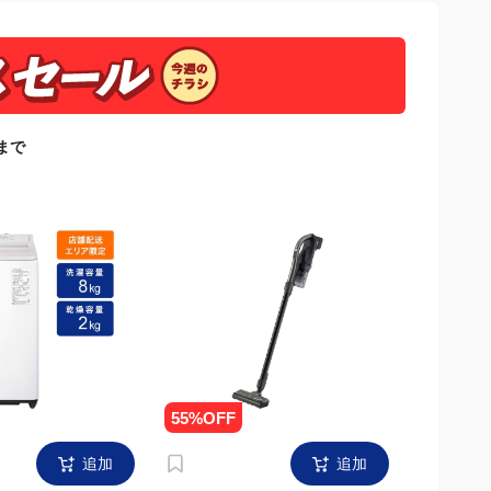
日まで
追加
追加