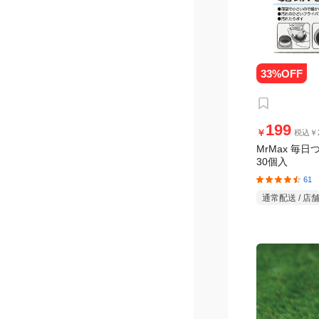
199
￥
税込￥2
MrMax 毎
30個入
61
通常配送 / 店