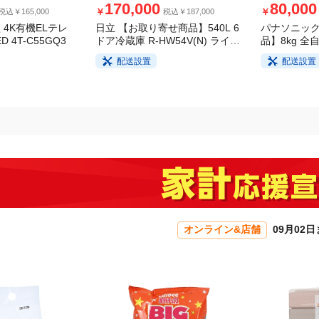
170,000
80,000
￥
￥
税込￥165,000
税込￥187,000
 4K有機ELテレ
日立 【お取り寄せ商品】540L 6
パナソニック
D 4T-C55GQ3
ドア冷蔵庫 R-HW54V(N) ライト
品】8kg 全
ゴールド
FA8H5-W 
配送設置
配送設置
オンライン&店舗
09月02