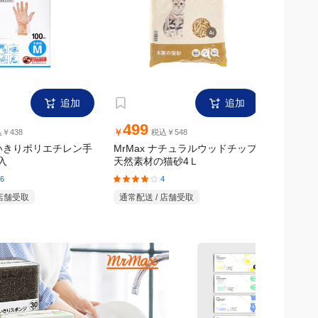
追加
追加
499
1,6
￥
￥
￥438
税込￥548
使いきりポリエチレン手
MrMax ナチュラルウッドチップ
MrMax
入
天然素材の猫砂4Ｌ
ンチ
6
4
 店舗受取
通常配送 / 店舗受取
通常配送 