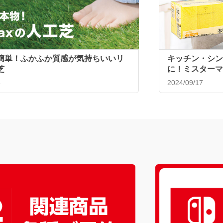
簡単！ふかふか質感が気持ちいいリ
キッチン・シン
芝
に！ミスターマ
ンジ♪
8
2024/09/17