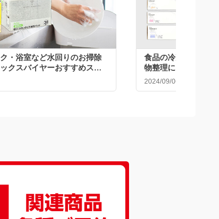
ク・浴室など水回りのお掃除
食品の冷凍だけじゃな
ックスバイヤーおすすめスポ
物整理にも♪ジッパ
2024/09/06