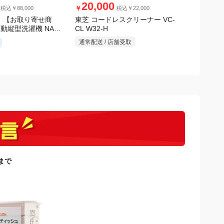
20,000
12,0
￥
￥
税込￥88,000
税込￥22,000
 【お取り寄せ商
東芝 コードレスクリーナー VC-
アイリスオ
CL W32-H
自動縦型洗濯機 NA-
ッドピンモデ
ホワイト
V1H シル
通常配送 / 店舗受取
通常配送 /
日まで