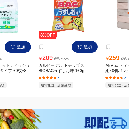
追加
追加
209
259
￥
￥
8
税込￥225
税込￥
ウェットティッシュ
カルビー ポテトチップス
MrMax テ
イプ 60枚×8個
BIGBAGうすしお味 160g
組×6個パッ
3
3
受取
通常配送 / 店舗受取
通常配送 / 