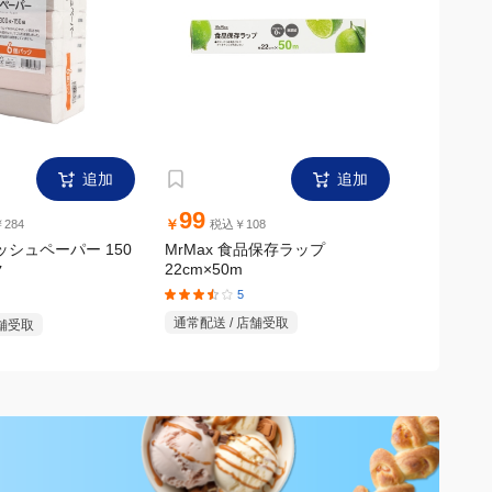
追加
追加
99
299
￥
￥
284
税込￥108
税
ィッシュペーパー 150
MrMax 食品保存ラップ
MrMax
22cm×50m
ク
ック
5
通常配送 / 店舗受取
店舗受取
通常配送 /