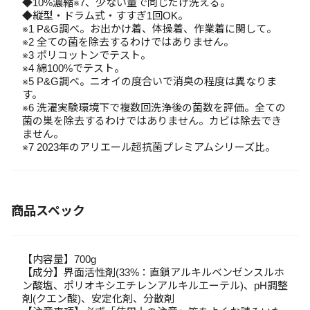
◆10%濃縮※7、少ない量で同じだけ洗える。
◆縦型・ドラム式・すすぎ1回OK。
※1 P&G調べ。お出かけ着、体操着、作業着に関して。
※2 全ての菌を除去するわけではありません。
※3 ポリコットンでテスト。
※4 綿100%でテスト。
※5 P&G調べ。ニオイの度合いで消臭の程度は異なりま
す。
※6 洗濯実験環境下で複数回洗浄後の菌数を評価。全ての
菌の巣を除去するわけではありません。カビは除去でき
ません。
※7 2023年のアリエール超抗菌プレミアムシリーズ比。
商品スペック
【内容量】700g
【成分】界面活性剤(33%：直鎖アルキルベンゼンスルホ
ン酸塩、ポリオキシエチレンアルキルエーテル)、pH調整
剤(クエン酸)、安定化剤、分散剤