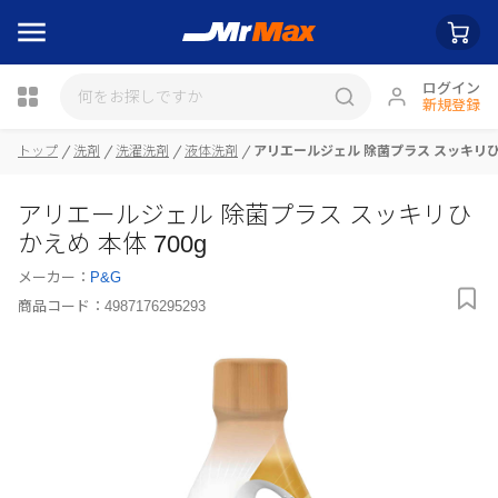
ログイン
新規登録
瓶詰
トップ
洗剤
洗濯洗剤
液体洗剤
アリエールジェル 除菌プラス スッキリひか
アリエールジェル 除菌プラス スッキリひ
かえめ 本体 700g
メーカー：
P&G
商品コード：
4987176295293