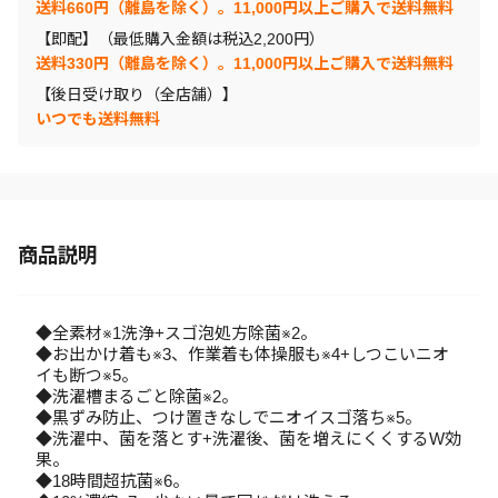
送料660円（離島を除く）。11,000円以上ご購入で送料無料
【即配】（最低購入金額は税込2,200円）
送料330円（離島を除く）。11,000円以上ご購入で送料無料
【後日受け取り（全店舗）】
いつでも送料無料
商品説明
◆全素材※1洗浄+スゴ泡処方除菌※2。
◆お出かけ着も※3、作業着も体操服も※4+しつこいニオ
イも断つ※5。
◆洗濯槽まるごと除菌※2。
◆黒ずみ防止、つけ置きなしでニオイスゴ落ち※5。
◆洗濯中、菌を落とす+洗濯後、菌を増えにくくするW効
果。
◆18時間超抗菌※6。