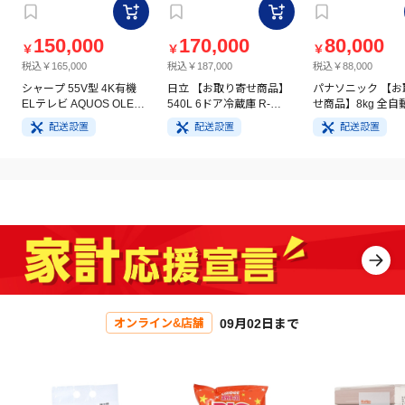
150,000
170,000
80,000
￥
￥
￥
税込￥165,000
税込￥187,000
税込￥88,000
シャープ 55V型 4K有機
日立 【お取り寄せ商品】
パナソニック 【お
ELテレビ AQUOS OLED
540L 6ドア冷蔵庫 R-
せ商品】8kg 全自
4T-C55GQ3
HW54V(N) ライトゴール
洗濯機 NA-FA8H5
配送設置
配送設置
配送設置
ド
イト
09月02日まで
オンライン&店舗