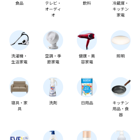
食品
テレビ・
飲料
冷蔵庫・
オーディ
キッチン
オ
家電
洗濯機・
空調・季
健康・美
照明
生活家電
節家電
容家電
寝具・家
洗剤
日用品
キッチン
具
用品・食
器