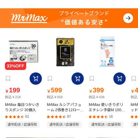
199
599
399
￥
￥
￥
￥
税込￥218
税込￥658
税込￥438
税込
MrMax 毎日つかいき
MrMax ルシアパフュ
MrMax 使いきりポリ
Mr
りスポンジ 30個入
ーム 2倍巻き12ロール
エチレン手袋M 100枚
ッド
ダブル
入
の猫
61
87
16
通常配送 / 店舗受取
通常配送 / 店舗受取
通常配送 / 店舗受取
通