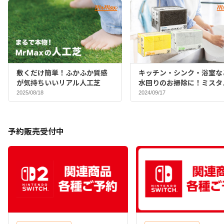
敷くだけ簡単！ふかふか質感
キッチン・シンク・浴室な
が気持ちいいリアル人工芝
水回りのお掃除に！ミスタ
マックスバイヤーおすすめ
2025/08/18
2024/09/17
ポンジ♪
予約販売受付中