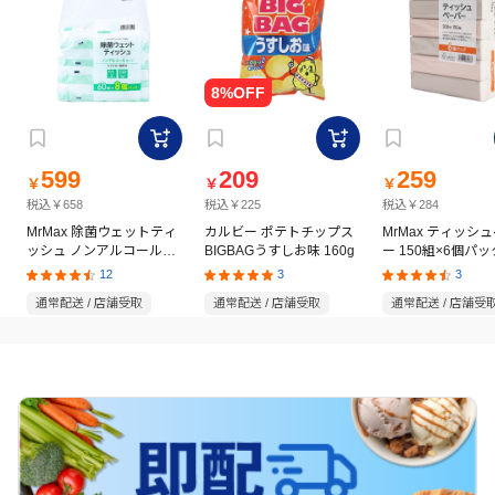
599
209
259
￥
￥
￥
税込￥658
税込￥225
税込￥284
MrMax 除菌ウェットティ
カルビー ポテトチップス
MrMax ティッシ
ッシュ ノンアルコールタ
BIGBAGうすしお味 160g
ー 150組×6個パッ
イプ 60枚×8個パック
12
3
3
通常配送 / 店舗受取
通常配送 / 店舗受取
通常配送 / 店舗受