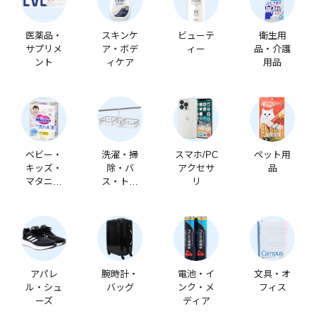
医薬品・
スキンケ
ビューテ
衛生用
サプリメ
ア・ボデ
ィー
品・介護
ント
ィケア
用品
ベビー・
洗濯・掃
スマホ/PC
ペット用
キッズ・
除・バ
アクセサ
品
マタニテ
ス・トイ
リ
ィ
レ
アパレ
腕時計・
電池・イ
文具・オ
ル・シュ
バッグ
ンク・メ
フィス
ーズ
ディア