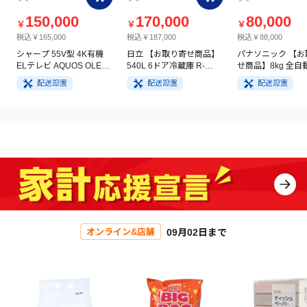
150,000
170,000
80,000
￥
￥
￥
税込￥165,000
税込￥187,000
税込￥88,000
シャープ 55V型 4K有機
日立 【お取り寄せ商品】
パナソニック 【お
ELテレビ AQUOS OLED
540L 6ドア冷蔵庫 R-
せ商品】8kg 全自
4T-C55GQ3
HW54V(N) ライトゴール
洗濯機 NA-FA8H5
配送設置
配送設置
配送設置
ド
イト
09月02日まで
オンライン&店舗