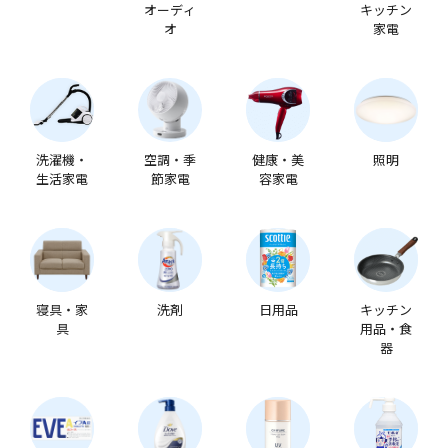
オーディ
キッチン
オ
家電
洗濯機・
空調・季
健康・美
照明
生活家電
節家電
容家電
寝具・家
洗剤
日用品
キッチン
具
用品・食
器