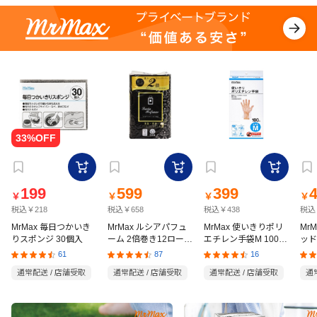
199
599
399
￥
￥
￥
￥
税込￥218
税込￥658
税込￥438
税込
MrMax 毎日つかいき
MrMax ルシアパフュ
MrMax 使いきりポリ
Mr
りスポンジ 30個入
ーム 2倍巻き12ロール
エチレン手袋M 100枚
ッド
ダブル
入
の猫
61
87
16
通常配送 / 店舗受取
通常配送 / 店舗受取
通常配送 / 店舗受取
通