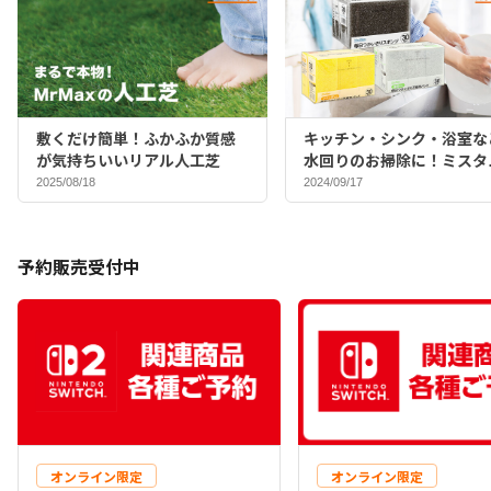
敷くだけ簡単！ふかふか質感
キッチン・シンク・浴室な
が気持ちいいリアル人工芝
水回りのお掃除に！ミスタ
マックスバイヤーおすすめ
2025/08/18
2024/09/17
ポンジ♪
予約販売受付中
オンライン限定
オンライン限定