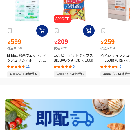
599
209
259
￥
￥
￥
税込￥658
税込￥225
税込￥284
MrMax 除菌ウェットティ
カルビー ポテトチップス
MrMax ティッシ
ッシュ ノンアルコールタ
BIGBAGうすしお味 160g
ー 150組×6個パッ
イプ 60枚×8個パック
12
3
3
通常配送 / 店舗受取
通常配送 / 店舗受取
通常配送 / 店舗受