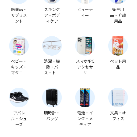
医薬品・
スキンケ
ビューテ
衛生用
サプリメ
ア・ボデ
ィー
品・介護
ント
ィケア
用品
ベビー・
洗濯・掃
スマホ/PC
ペット用
キッズ・
除・バ
アクセサ
品
マタニテ
ス・トイ
リ
ィ
レ
アパレ
腕時計・
電池・イ
文具・オ
ル・シュ
バッグ
ンク・メ
フィス
ーズ
ディア