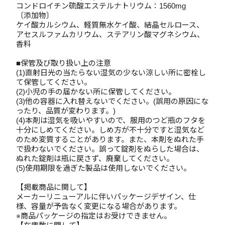
コンドロイチン硫酸エステルナトリウム：1560mg
〔添加物〕
ケイ酸カルシウム、軽質無水ケイ酸、結晶セルロース、
アセスルファムカリウム、ステアリン酸マグネシウム、
香料
■保管及び取り扱い上の注意
(1)直射日光の当たらない湿気の少ない涼しい所に密栓し
て保管してください。
(2)小児の手の届かない所に保管してください。
(3)他の容器に入れ替えないでください。(誤用の原因にな
ったり、品質が変わります。)
(4)本剤は湿気を吸いやすいので、服用のつど瓶のフタを
十分にしめてください。しめ方が不十分ですと湿気など
のため変質することがあります。また、本剤をぬれた手
で扱わないでください。誤って錠剤をぬらした場合は、
ぬれた錠剤は瓶に戻さず、廃棄してください。
(5)使用期限を過ぎた製品は使用しないでください。
【掲載商品に関して】
メーカーリニューアルに伴いパッケージデザイン、仕
様、容量が予告なく変更になる場合があります。
※商品パッケージの指定はお受けできません。