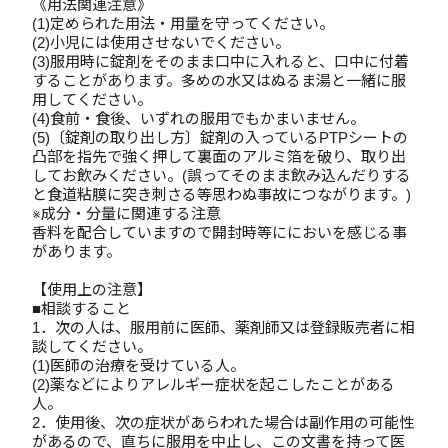
《用法関連注意》
(1)定められた用法・用量を守ってください。
(2)小児には使用させないでください。
(3)服用時に錠剤をそのまま口中に入れると、口中に付着
することがあります。多めの水又はぬるま湯と一緒に服
用してください。
(4)食前・食後、いずれの服用でもかまいません。
(5)〔錠剤の取り出し方〕錠剤の入っているPTPシートの
凸部を指先で強く押して裏面のアルミ箔を破り、取り出
してお飲みください。(誤ってそのまま飲み込んだりする
と食道粘膜に突き刺さる等思わぬ事故につながります。)
※成分・分量に関連する注意
香料を配合していますので開封時等ににおいを感じる事
があります。
【使用上の注意】
■相談すること
1．次の人は、服用前に医師、薬剤師又は登録販売者に相
談してください。
(1)医師の治療を受けている人。
(2)薬などによりアレルギー症状を起こしたことがある
人。
2．使用後、次の症状があらわれた場合は副作用の可能性
があるので、直ちに服用を中止し、この文書を持って医