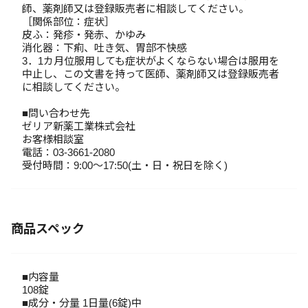
師、薬剤師又は登録販売者に相談してください。
［関係部位：症状］
皮ふ：発疹・発赤、かゆみ
消化器：下痢、吐き気、胃部不快感
3．1カ月位服用しても症状がよくならない場合は服用を
中止し、この文書を持って医師、薬剤師又は登録販売者
に相談してください。
■問い合わせ先
ゼリア新薬工業株式会社
お客様相談室
電話：03-3661-2080
受付時間：9:00～17:50(土・日・祝日を除く)
商品スペック
■内容量
108錠
■成分・分量 1日量(6錠)中