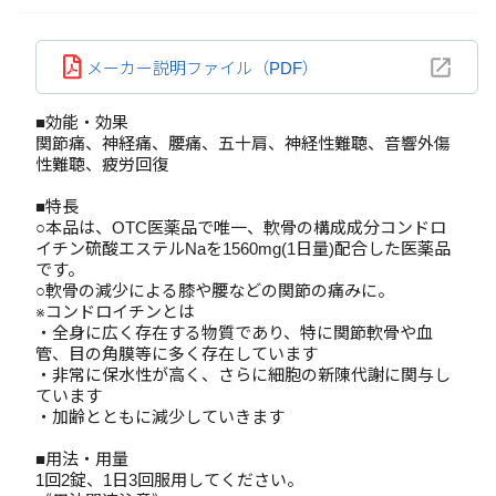
メーカー説明ファイル（PDF）
■効能・効果
関節痛、神経痛、腰痛、五十肩、神経性難聴、音響外傷
性難聴、疲労回復
■特長
○本品は、OTC医薬品で唯一、軟骨の構成成分コンドロ
イチン硫酸エステルNaを1560mg(1日量)配合した医薬品
です。
○軟骨の減少による膝や腰などの関節の痛みに。
※コンドロイチンとは
・全身に広く存在する物質であり、特に関節軟骨や血
管、目の角膜等に多く存在しています
・非常に保水性が高く、さらに細胞の新陳代謝に関与し
ています
・加齢とともに減少していきます
■用法・用量
1回2錠、1日3回服用してください。