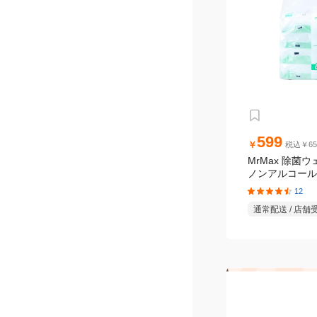
599
￥
税込￥65
MrMax 除菌
ノンアルコールタ
パック
12
通常配送 / 店舗