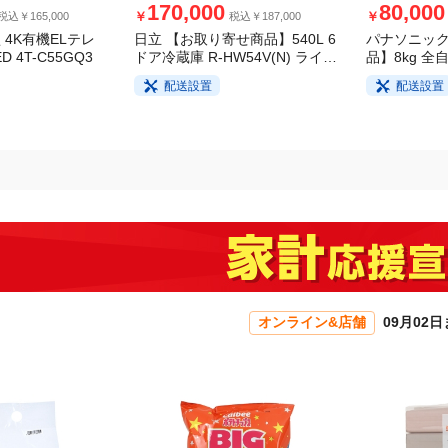
170,000
80,000
￥
￥
税込￥165,000
税込￥187,000
 4K有機ELテレ
日立 【お取り寄せ商品】540L 6
パナソニック
ドア冷蔵庫 R-HW54V(N) ライト
品】8kg 全
D 4T-C55GQ3
ゴールド
FA8H5-W 
配送設置
配送設置
オンライン&店舗
09月02