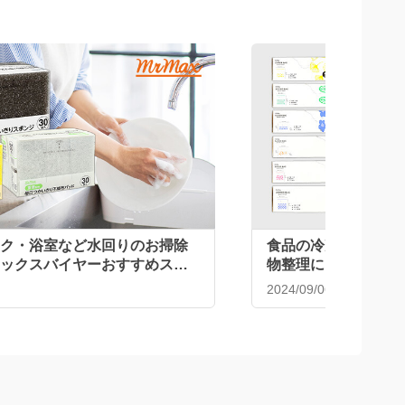
追加
追加
499
1,6
￥
￥
￥438
税込￥548
使いきりポリエチレン手
MrMax ナチュラルウッドチップ
MrMax
入
天然素材の猫砂4Ｌ
ンチ
6
4
 店舗受取
通常配送 / 店舗受取
通常配送 