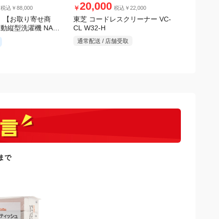
20,000
12,0
￥
￥
税込￥88,000
税込￥22,000
 【お取り寄せ商
東芝 コードレスクリーナー VC-
アイリスオ
CL W32-H
自動縦型洗濯機 NA-
ッドピンモデ
V1H シル
ホワイト
通常配送 / 店舗受取
通常配送 /
日まで