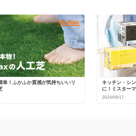
追加
追加
599
399
￥
￥
18
税込￥658
税込
日つかいきりスポンジ
MrMax ルシアパフューム 2倍巻
MrMax 
袋M 100枚
き12ロール ダブル
87
1
舗受取
通常配送 / 店舗受取
通常配送 /