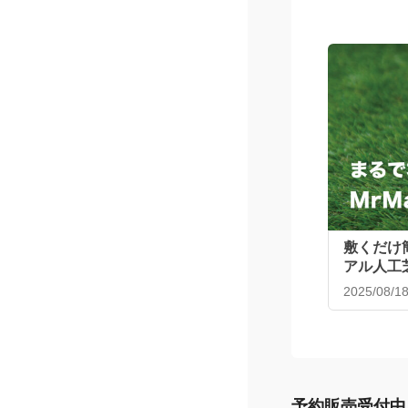
199
￥
税込￥2
MrMax 毎
30個入
61
通常配送 / 店