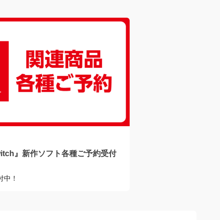
ク・浴室など水回りのお掃除
食品の冷凍だけじゃな
ックスバイヤーおすすめスポ
物整理にも♪ジッパ
2024/09/06