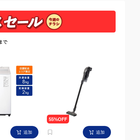
日まで
追加
追加