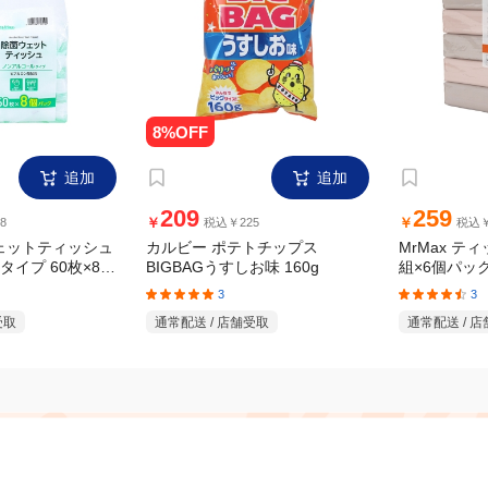
追加
追加
209
259
￥
￥
8
税込￥225
税込￥
ウェットティッシュ
カルビー ポテトチップス
MrMax テ
BIGBAGうすしお味 160g
組×6個パッ
イプ 60枚×8個
3
3
通常配送 / 店舗受取
通常配送 / 
受取