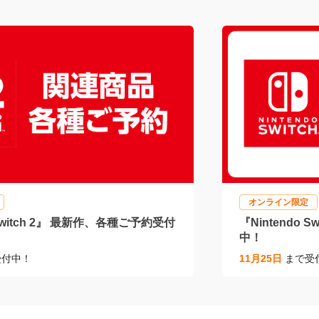
簡単！ふかふか質感が気持ちいいリ
キッチン・シン
芝
に！ミスターマ
ンジ♪
2024/09/17
8