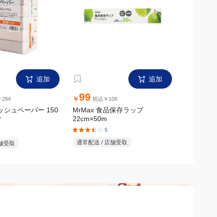
追加
追加
99
299
￥
￥
284
税込￥108
税
ィッシュペーパー 150
MrMax 食品保存ラップ
MrMax
22cm×50m
ク
ック
5
通常配送 / 店舗受取
店舗受取
通常配送 /