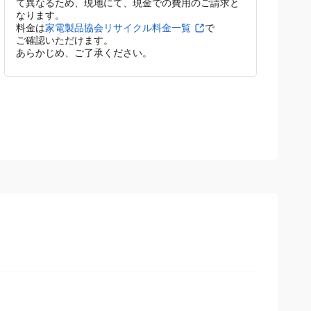
4. 取り外しとリサイクル
取り外しとリサイクルをご希望の場合は、設置時に
併せて対応します。リサイクル費用は、製品によっ
て異なるため、現地にて、現金での費用のご請求と
なります。
料金は
家電製品協会リサイクル料金一覧
で
ご確認いただけます。
あらかじめ、ご了承ください。