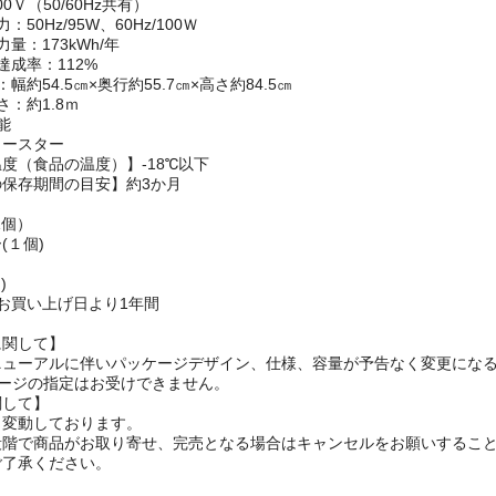
ック
：冷凍室：100L
00Ｖ（50/60Hz共有）
50Hz/95W、60Hz/100Ｗ
量：173kWh/年
達成率：112%
幅約54.5㎝×奥行約55.7㎝×高さ約84.5㎝
さ：約1.8ｍ
能
ォースター
度（食品の温度）】-18℃以下
保存期間の目安】約3か月
1個）
(１個)
)
お買い上げ日より1年間
に関して】
ニューアルに伴いパッケージデザイン、仕様、容量が予告なく変更になる
ケージの指定はお受けできません。