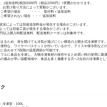
、発送までに地域によっては1～2週間前後お時間をいただきます。
、(追加送料)税別2000円（税込2200円）+実費がかかります。
は、お受け取り方法によって変動がございます。
をご希望の場合 ・・・ 取付料＋追加送料
ご希望されない場合 ・・・ 追加送料
の状況によっては別途追加料金が発生する場合がございます。
によっては別途工賃が発生する場合がございます。
000円以上購入時配送無料、配送無料クーポンは対象外です。
溜まるため、扉を開けても冷気が逃げにくい構造の上開き式冷凍庫です。
に便利な、ワイヤーバスケットが付いているので、アイスや保冷剤などの
量に合わせて7段階の温度調節が可能です。
ワフルに食品を冷凍し、大物冷凍食材の保存やまとめ買い時の使用に最
品の傷みが早い温暖地域や、食品を多く備蓄する方へ2台目の冷凍庫とし