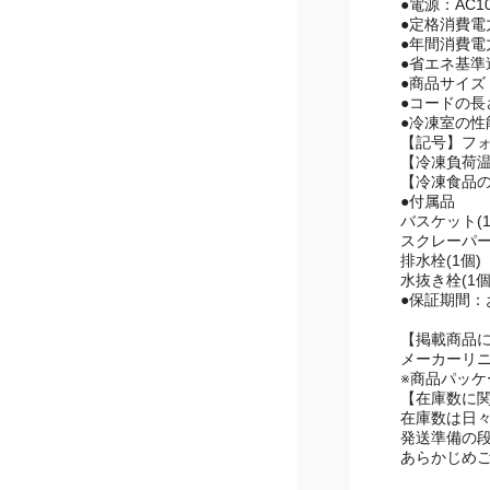
商品スペ
●定格内容積
●電源：AC1
●定格消費電力：
●年間消費電力
●省エネ基準
●商品サイズ：
●コードの長
●冷凍室の性
【記号】フ
【冷凍負荷温
【冷凍食品の
●付属品
バスケット(
スクレーパー
排水栓(1個)
水抜き栓(1個
●保証期間：
【掲載商品
メーカーリ
※商品パッ