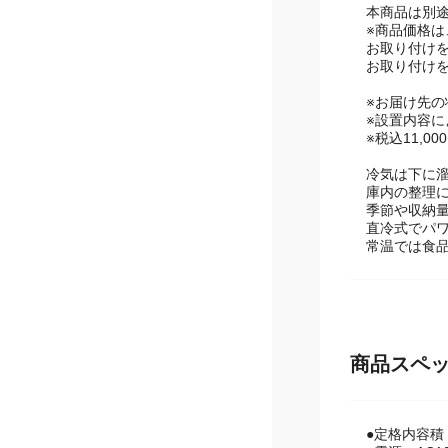
商品説明
■お受け取り
本商品は別途
※商品価格
お取り付け
お取り付けを
※お届け先
※設置内容
※税込11,
冷気は下に
庫内の整理
季節や収納
直冷式でパ
常温では食