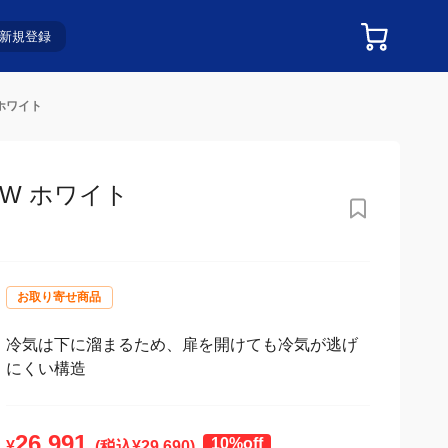
新規登録
 ホワイト
-W ホワイト
お取り寄せ商品
冷気は下に溜まるため、扉を開けても冷気が逃げ
にくい構造
26,991
10%off
¥
(税込¥
29,690
)