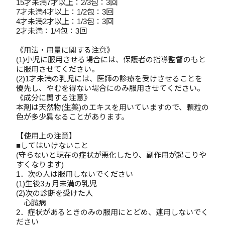
15才未満7才以上：2/3包：3回
7才未満4才以上：1/2包：3回
4才未満2才以上：1/3包：3回
2才未満：1/4包：3回
《用法・用量に関する注意》
(1)小児に服用させる場合には、保護者の指導監督のもと
に服用させてください。
(2)1才未満の乳児には、医師の診療を受けさせることを
優先し、やむを得ない場合にのみ服用させてください。
《成分に関する注意》
本剤は天然物(生薬)のエキスを用いていますので、顆粒の
色が多少異なることがあります。
【使用上の注意】
■してはいけないこと
(守らないと現在の症状が悪化したり、副作用が起こりや
すくなります)
1．次の人は服用しないでください
(1)生後3ヵ月未満の乳児
(2)次の診断を受けた人
心臓病
2．症状があるときのみの服用にとどめ、連用しないでく
ださい