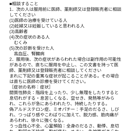
■相談すること
1．次の人は服用前に医師、薬剤師又は登録販売者に相談
してください
(1)医師の治療を受けている人
(2)妊婦又は妊娠していると思われる人
(3)高齢者
(4)次の症状のある人
むくみ
(5)次の診断を受けた人
高血圧、腎臓病
2．服用後、次の症状があらわれた場合は副作用の可能性
があるので、直ちに服用を中止し、この文書を持って医
師、薬剤師又は登録販売者に相談してください
まれに下記の重篤な症状が起こることがある。その場合
は直ちに医師の診療を受けてください。
［症状の名称：症状］
間質性肺炎：階段を上ったり、少し無理をしたりすると
息切れがする・息苦しくなる、空せき、発熱等がみら
れ、これらが急にあらわれたり、持続したりする。
偽アルドステロン症、ミオパチー：手足のだるさ、しび
れ、つっぱり感やこわばりに加えて、脱力感、筋肉痛が
あらわれ、徐々に強くなる。
うっ血性心不全、心室頻拍：全身のだるさ、動悸、息切