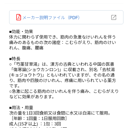
メーカー説明ファイル（PDF）
■効能・効果
体力に関わらず使用でき、筋肉の急激なけいれんを伴う
痛みのあるものの次の諸症：こむらがえり、筋肉のけい
れん、腹痛、腰痛
■特長
○「芍薬甘草湯」は、漢方の古典といわれる中国の医書
「傷寒論(ショウカンロン)」に収載され、別名「去杖湯
(キョジョウトウ)」ともいわれていますが、その名の通
り、筋肉や四肢のけいれん、疼痛に用いられている薬方
です。
○急激に起こる筋肉のけいれんを伴う痛み、こむらがえり
などに効果があります。
■用法・用量
次の量を1日3回食前又は食間に水又は白湯にて服用。
［年齢：1回量：1日服用回数］
成人(15才以上) ：1包：3回