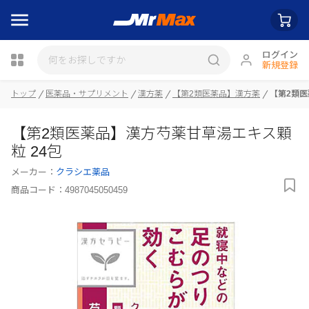
ログイン
新規登録
トップ
医薬品・サプリメント
漢方薬
【第2類医薬品】漢方薬
【第2類医
瓶詰
【第2類医薬品】漢方芍薬甘草湯エキス顆
粒 24包
メーカー：
クラシエ薬品
商品コード：
4987045050459