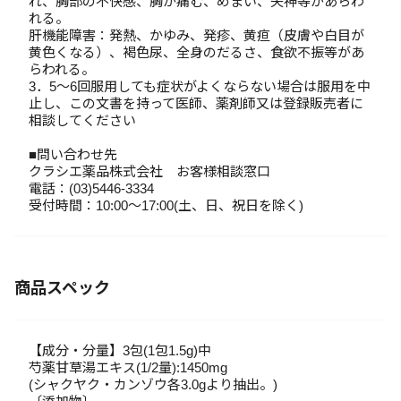
れ、胸部の不快感、胸が痛む、めまい、失神等があらわ
れる。
肝機能障害：発熱、かゆみ、発疹、黄疸（皮膚や白目が
黄色くなる）、褐色尿、全身のだるさ、食欲不振等があ
らわれる。
3．5～6回服用しても症状がよくならない場合は服用を中
止し、この文書を持って医師、薬剤師又は登録販売者に
相談してください
■問い合わせ先
クラシエ薬品株式会社 お客様相談窓口
電話：(03)5446-3334
受付時間：10:00～17:00(土、日、祝日を除く)
商品スペック
【成分・分量】3包(1包1.5g)中
芍薬甘草湯エキス(1/2量):1450mg
(シャクヤク・カンゾウ各3.0gより抽出。)