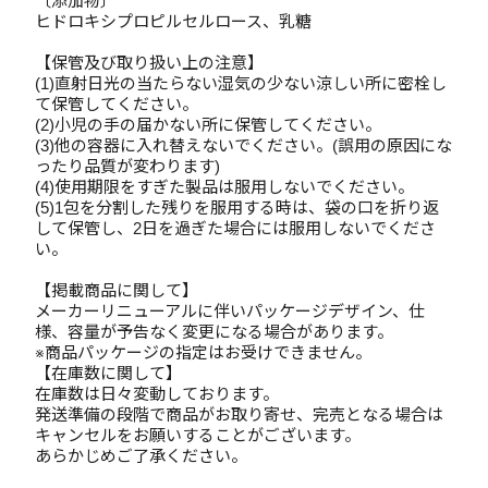
〔添加物〕
ヒドロキシプロピルセルロース、乳糖
【保管及び取り扱い上の注意】
(1)直射日光の当たらない湿気の少ない涼しい所に密栓し
て保管してください。
(2)小児の手の届かない所に保管してください。
(3)他の容器に入れ替えないでください。(誤用の原因にな
ったり品質が変わります)
(4)使用期限をすぎた製品は服用しないでください。
(5)1包を分割した残りを服用する時は、袋の口を折り返
して保管し、2日を過ぎた場合には服用しないでくださ
い。
【掲載商品に関して】
メーカーリニューアルに伴いパッケージデザイン、仕
様、容量が予告なく変更になる場合があります。
※商品パッケージの指定はお受けできません。
【在庫数に関して】
在庫数は日々変動しております。
発送準備の段階で商品がお取り寄せ、完売となる場合は
キャンセルをお願いすることがございます。
あらかじめご了承ください。