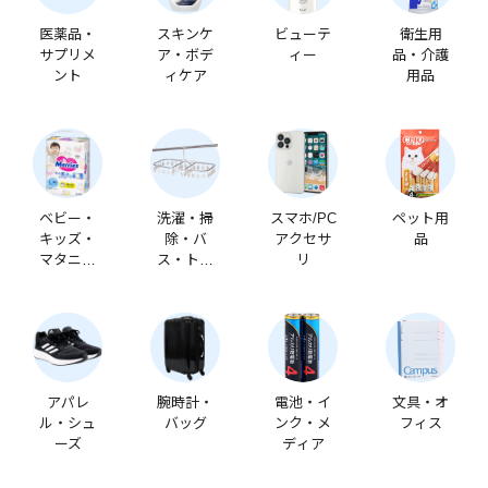
医薬品・
スキンケ
ビューテ
衛生用
サプリメ
ア・ボデ
ィー
品・介護
ント
ィケア
用品
ベビー・
洗濯・掃
スマホ/PC
ペット用
キッズ・
除・バ
アクセサ
品
マタニテ
ス・トイ
リ
ィ
レ
アパレ
腕時計・
電池・イ
文具・オ
ル・シュ
バッグ
ンク・メ
フィス
ーズ
ディア