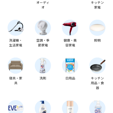
オーディ
キッチン
オ
家電
洗濯機・
空調・季
健康・美
照明
生活家電
節家電
容家電
寝具・家
洗剤
日用品
キッチン
具
用品・食
器