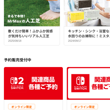
敷くだけ簡単！ふかふか質感
キッチン・シンク・浴室な
が気持ちいいリアル人工芝
水回りのお掃除に！ミスタ
マックスバイヤーおすすめ
2025/08/18
2024/09/17
ポンジ♪
予約販売受付中
オンライン限定
オンライン限定