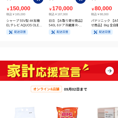
150,000
170,000
80,000
￥
￥
￥
税込￥165,000
税込￥187,000
税込￥88,000
シャープ 55V型 4K有機
日立 【お取り寄せ商品】
パナソニック 【お
ELテレビ AQUOS OLED
540L 6ドア冷蔵庫 R-
せ商品】8kg 全自
4T-C55GQ3
HW54V(N) ライトゴール
洗濯機 NA-FA8H5
配送設置
配送設置
配送設置
ド
イト
09月02日まで
オンライン&店舗