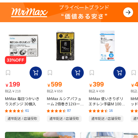
199
599
399
￥
￥
￥
￥
税込￥218
税込￥658
税込￥438
税込
MrMax 毎日つかいき
MrMax ルシアパフュ
MrMax 使いきりポリ
Mr
りスポンジ 30個入
ーム 2倍巻き12ロール
エチレン手袋M 100枚
ッド
ダブル
入
の猫
61
87
16
通常配送 / 店舗受取
通常配送 / 店舗受取
通常配送 / 店舗受取
通