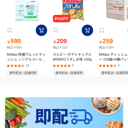
599
209
259
￥
￥
￥
税込￥658
税込￥225
税込￥284
MrMax 除菌ウェットティ
カルビー ポテトチップス
MrMax ティッシ
ッシュ ノンアルコールタ
BIGBAGうすしお味 160g
ー 150組×6個パッ
イプ 60枚×8個パック
12
3
3
通常配送 / 店舗受取
通常配送 / 店舗受取
通常配送 / 店舗受