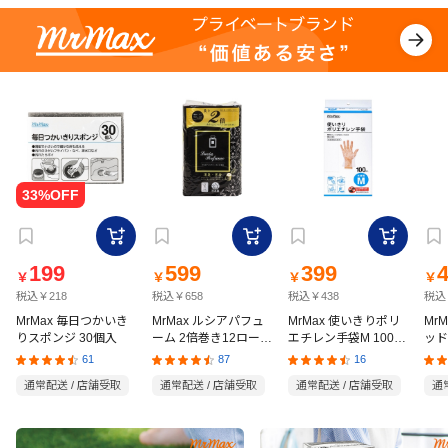
199
599
399
￥
￥
￥
￥
税込￥218
税込￥658
税込￥438
税込
MrMax 毎日つかいき
MrMax ルシアパフュ
MrMax 使いきりポリ
Mr
りスポンジ 30個入
ーム 2倍巻き12ロール
エチレン手袋M 100枚
ッド
ダブル
入
の猫
61
87
16
通常配送 / 店舗受取
通常配送 / 店舗受取
通常配送 / 店舗受取
通