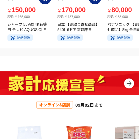
150,000
170,000
80,000
￥
￥
￥
税込￥165,000
税込￥187,000
税込￥88,000
シャープ 55V型 4K有機
日立 【お取り寄せ商品】
パナソニック 【お
ELテレビ AQUOS OLED
540L 6ドア冷蔵庫 R-
せ商品】8kg 全自
4T-C55GQ3
HW54V(N) ライトゴール
洗濯機 NA-FA8H5
配送設置
配送設置
配送設置
ド
イト
09月02日まで
オンライン&店舗