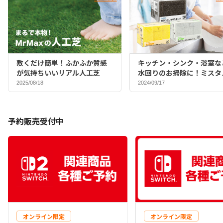
敷くだけ簡単！ふかふか質感
キッチン・シンク・浴室な
が気持ちいいリアル人工芝
水回りのお掃除に！ミスタ
マックスバイヤーおすすめ
2025/08/18
2024/09/17
ポンジ♪
予約販売受付中
オンライン限定
オンライン限定