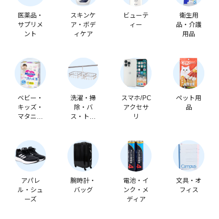
医薬品・
スキンケ
ビューテ
衛生用
サプリメ
ア・ボデ
ィー
品・介護
ント
ィケア
用品
ベビー・
洗濯・掃
スマホ/PC
ペット用
キッズ・
除・バ
アクセサ
品
マタニテ
ス・トイ
リ
ィ
レ
アパレ
腕時計・
電池・イ
文具・オ
ル・シュ
バッグ
ンク・メ
フィス
ーズ
ディア