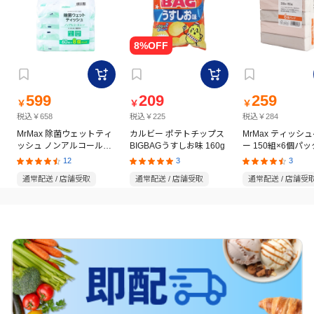
599
209
259
￥
￥
￥
税込￥658
税込￥225
税込￥284
MrMax 除菌ウェットティ
カルビー ポテトチップス
MrMax ティッシ
ッシュ ノンアルコールタ
BIGBAGうすしお味 160g
ー 150組×6個パッ
イプ 60枚×8個パック
12
3
3
通常配送 / 店舗受取
通常配送 / 店舗受取
通常配送 / 店舗受