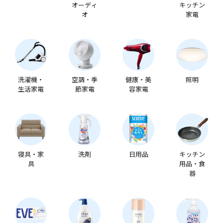
オーディ
キッチン
オ
家電
洗濯機・
空調・季
健康・美
照明
生活家電
節家電
容家電
寝具・家
洗剤
日用品
キッチン
具
用品・食
器