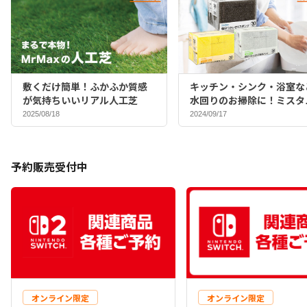
敷くだけ簡単！ふかふか質感
キッチン・シンク・浴室な
が気持ちいいリアル人工芝
水回りのお掃除に！ミスタ
マックスバイヤーおすすめ
2025/08/18
2024/09/17
ポンジ♪
予約販売受付中
オンライン限定
オンライン限定