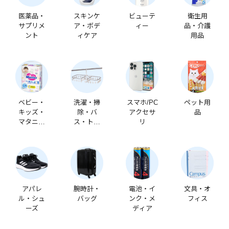
医薬品・
スキンケ
ビューテ
衛生用
サプリメ
ア・ボデ
ィー
品・介護
ント
ィケア
用品
ベビー・
洗濯・掃
スマホ/PC
ペット用
キッズ・
除・バ
アクセサ
品
マタニテ
ス・トイ
リ
ィ
レ
アパレ
腕時計・
電池・イ
文具・オ
ル・シュ
バッグ
ンク・メ
フィス
ーズ
ディア