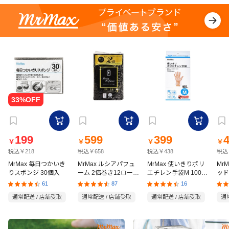
199
599
399
￥
￥
￥
￥
税込￥218
税込￥658
税込￥438
税込
MrMax 毎日つかいき
MrMax ルシアパフュ
MrMax 使いきりポリ
Mr
りスポンジ 30個入
ーム 2倍巻き12ロール
エチレン手袋M 100枚
ッド
ダブル
入
の猫
61
87
16
通常配送 / 店舗受取
通常配送 / 店舗受取
通常配送 / 店舗受取
通