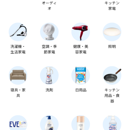
オーディ
キッチン
オ
家電
洗濯機・
空調・季
健康・美
照明
生活家電
節家電
容家電
寝具・家
洗剤
日用品
キッチン
具
用品・食
器