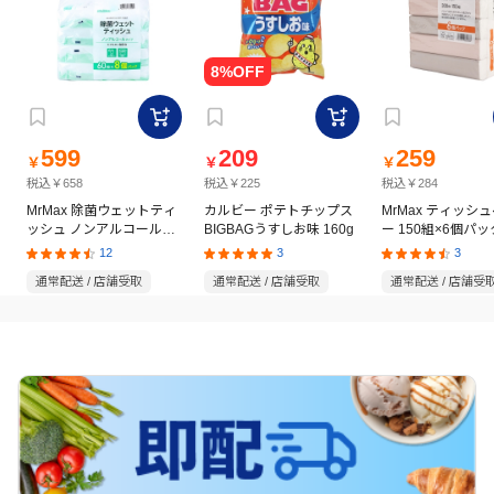
599
209
259
￥
￥
￥
税込￥658
税込￥225
税込￥284
MrMax 除菌ウェットティ
カルビー ポテトチップス
MrMax ティッシ
ッシュ ノンアルコールタ
BIGBAGうすしお味 160g
ー 150組×6個パッ
イプ 60枚×8個パック
12
3
3
通常配送 / 店舗受取
通常配送 / 店舗受取
通常配送 / 店舗受