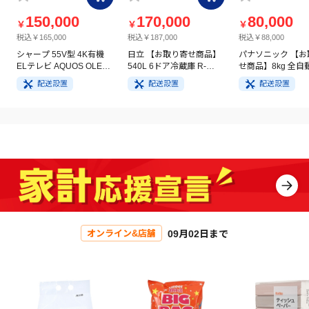
150,000
170,000
80,000
￥
￥
￥
税込￥165,000
税込￥187,000
税込￥88,000
シャープ 55V型 4K有機
日立 【お取り寄せ商品】
パナソニック 【お
ELテレビ AQUOS OLED
540L 6ドア冷蔵庫 R-
せ商品】8kg 全自
4T-C55GQ3
HW54V(N) ライトゴール
洗濯機 NA-FA8H5
配送設置
配送設置
配送設置
ド
イト
09月02日まで
オンライン&店舗