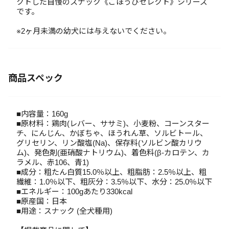
クトした自慢のスナック《ごほうびセレクト》シリーズ
です。
※2ヶ月未満の幼犬には与えないでください。
商品スペック
■内容量：160g
■原材料：鶏肉(レバー、ササミ)、小麦粉、コーンスター
チ、にんじん、かぼちゃ、ほうれん草、ソルビトール、
グリセリン、リン酸塩(Na)、保存料(ソルビン酸カリウ
ム)、発色剤(亜硝酸ナトリウム)、着色料(β-カロテン、カ
ラメル、赤106、青1)
■成分：粗たん白質15.0％以上、粗脂肪：2.5％以上、粗
繊維：1.0％以下、粗灰分：3.5％以下、水分：25.0％以下
■エネルギー：100gあたり330kcal
■原産国：日本
■用途：スナック (全犬種用)