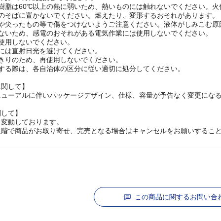
せん。早めに交換してください。
樹脂は60℃以上の熱に弱いため、熱いものには触れないでください。火
源のそばに置かないでください。燃えたり、変形するおそれがあります。
物や尖ったもの等で傷をつけないようご注意ください。液体がしみこむ原
はないため、感電のおそれがある電気作業には使用しないでください。
使用しないでください。
時には直射日光を避けてください。
いきりのため、再使用しないでください。
棄する際は、各自治体の区分に従い適切に処分してください。
に関して】
ニューアルに伴いパッケージデザイン、仕様、容量が予告なく変更になる
関して】
々変動しております。
段階で商品がお取り寄せ、完売となる場合はキャンセルをお願いするこ
この商品に関するお問い合