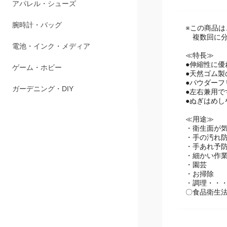
商品説明
ペット用品
アパレル・シューズ
※この商品
複数回に分
腕時計・バッグ
≪特長≫
●伸縮性に
電池・インク・メディア
●天然ゴム
●パウダーフ
ゲーム・ホビー
●左右兼用で
●ぬぎはめ
ガーデニング・DIY
≪用途≫
・衛生面が
・手の汚れ
・手あれ予
・細かい作
・園芸
・お掃除
・調理・・
〇食品衛生法