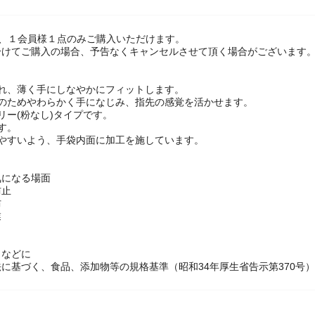
は、１会員様１点のみご購入いただけます。
けてご購入の場合、予告なくキャンセルさせて頂く場合がございます。
優れ、薄く手にしなやかにフィットします。
製のためやわらかく手になじみ、指先の感覚を活かせます。
リー(粉なし)タイプです。
す。
しやすいよう、手袋内面に加工を施しています。
気になる場面
防止
防
業
・などに
に基づく、食品、添加物等の規格基準（昭和34年厚生省告示第370号