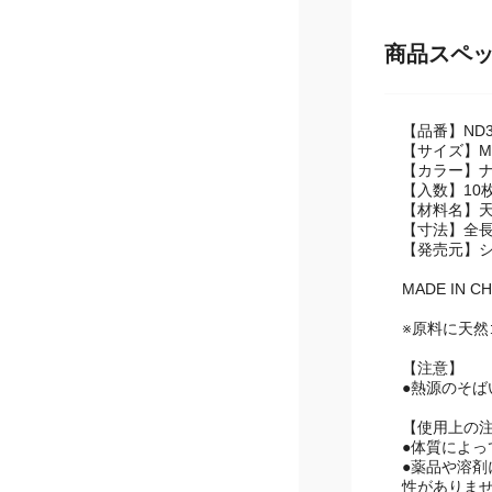
商品スペ
【品番】ND30
【サイズ】M
【カラー】
【入数】10
【材料名】
【寸法】全長
【発売元】
MADE IN CH
※原料に天
【注意】
●熱源のそば
【使用上の
●体質によ
●薬品や溶