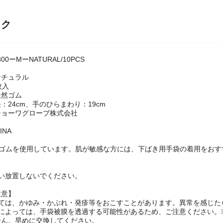
ック
0ーMーNATURAL/10PCS
ナチュラル
枚入
天然ゴム
：24cm、手のひらまわり：19cm
ショーワグローブ株式会社
INA
然ゴムを使用しています。肌が敏感な方には、下ばき用手袋の着用をおす
い放置しないでください。
注意】
っては、かゆみ・かぶれ・発疹等をおこすことがあります。異常を感じた
剤によっては、手袋被膜を透過する可能性があるため、ご注意ください。