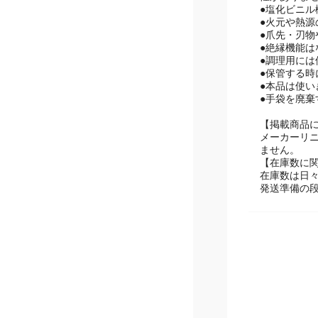
性がありま
●塩化ビニル
●火元や熱
●爪先・刃
●絶縁機能
●調理用には
●保管する
●本品は使
●手袋を廃
【掲載商品
メーカーリ
ません。
【在庫数に
在庫数は日
発送準備の