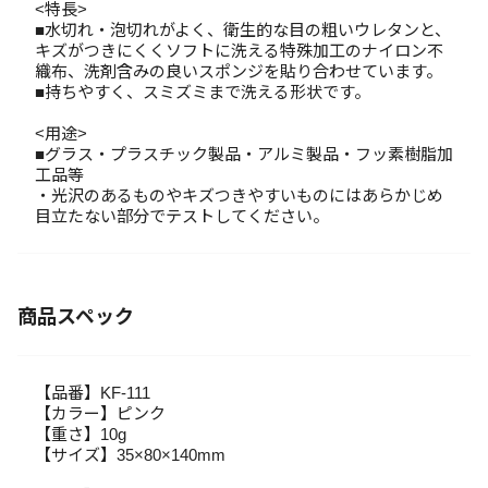
<特長>
■水切れ・泡切れがよく、衛生的な目の粗いウレタンと、
キズがつきにくくソフトに洗える特殊加工のナイロン不
織布、洗剤含みの良いスポンジを貼り合わせています。
■持ちやすく、スミズミまで洗える形状です。
<用途>
■グラス・プラスチック製品・アルミ製品・フッ素樹脂加
工品等
・光沢のあるものやキズつきやすいものにはあらかじめ
目立たない部分でテストしてください。
商品スペック
【品番】KF-111
【カラー】ピンク
【重さ】10g
【サイズ】35×80×140mm