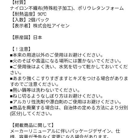
【材質】
ナイロン不織布(特殊粒子加工)、ポリウレタンフォーム
【耐熱温度】90℃
【入数】2個パック
【表示者】株式会社アイセン
【原産国】日本
【！注意】
■本来の用途以外のご使用はお避けください。
■火のそばや高温になる場所には置かないでください。
■ご使用後はよく洗い、水気を切って乾かしておいてくだ
さい。
■あまり強くこすりすぎますとキズをつける場合がありま
すのでご注意ください。
■熱い鍋等は洗わないでください。
■ねじ切るようなしぼり方はお避けください。
■アルカリ性洗剤や漂白剤のご使用はお避けください。
■商品を廃棄する場合は、自治体の定める方法により分別
(区分)してください。
【掲載商品に関して】
メーカーリニューアルに伴いパッケージデザイン、仕
様、容量が予告なく変更になる場合があります。