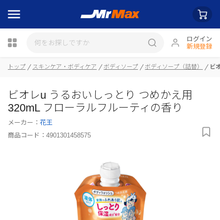
ログイン
新規登録
トップ
スキンケア・ボディケア
ボディソープ
ボディソープ（詰替）
ビオ
ビオレu うるおいしっとり つめかえ用
瓶詰
320mL フローラルフルーティの香り
メーカー：
花王
商品コード：
4901301458575