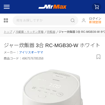
ログイン
新規登録
瓶詰
トップ
冷蔵庫・キッチン家電
炊飯器
ジャー炊飯器 3合 RC-MGB30-W 
ジャー炊飯器 3合 RC-MGB30-W ホワイト
メーカー：
アイリスオーヤマ
商品コード：
4967576785358