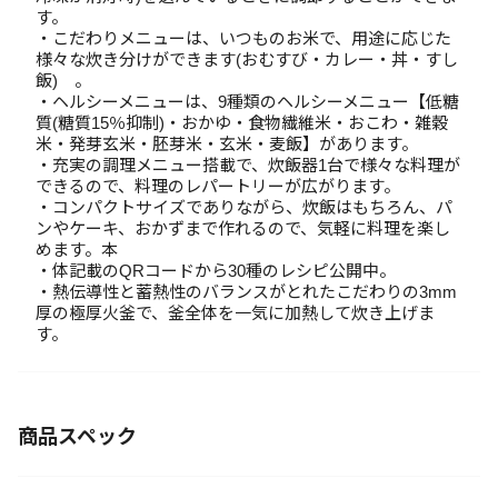
す。
・こだわりメニューは、いつものお米で、用途に応じた
様々な炊き分けができます(おむすび・カレー・丼・すし
飯) 。
・ヘルシーメニューは、9種類のヘルシーメニュー【低糖
質(糖質15％抑制)・おかゆ・食物繊維米・おこわ・雑穀
米・発芽玄米・胚芽米・玄米・麦飯】があります。
・充実の調理メニュー搭載で、炊飯器1台で様々な料理が
できるので、料理のレパートリーが広がります。
・コンパクトサイズでありながら、炊飯はもちろん、パ
ンやケーキ、おかずまで作れるので、気軽に料理を楽し
めます。本
・体記載のQRコードから30種のレシピ公開中。
・熱伝導性と蓄熱性のバランスがとれたこだわりの3mm
厚の極厚火釜で、釜全体を一気に加熱して炊き上げま
す。
商品スペック