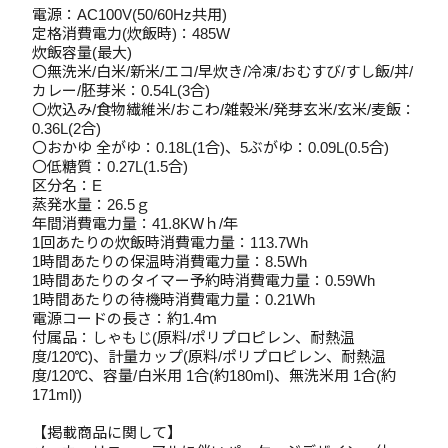
電源：AC100V(50/60Hz共用)
定格消費電力(炊飯時)：485W
炊飯容量(最大)
〇無洗米/白米/新米/エコ/早炊き/冷凍/おむすび/すし飯/丼/
カレー/胚芽米：0.54L(3合)
〇炊込み/食物繊維米/おこわ/雑穀米/発芽玄米/玄米/麦飯：
0.36L(2合)
〇おかゆ 全がゆ：0.18L(1合)、5ぶがゆ：0.09L(0.5合)
〇低糖質：0.27L(1.5合)
区分名：E
蒸発水量：26.5ｇ
年間消費電力量：41.8KWｈ/年
1回あたりの炊飯時消費電力量：113.7Wh
1時間あたりの保温時消費電力量：8.5Wh
1時間あたりのタイマー予約時消費電力量：0.59Wh
1時間あたりの待機時消費電力量：0.21Wh
電源コードの長さ：約1.4ｍ
付属品：しゃもじ(原料/ポリプロピレン、耐熱温
度/120℃)、計量カップ(原料/ポリプロピレン、耐熱温
度/120℃、容量/白米用 1合(約180ml)、無洗米用 1合(約
171ml))
【掲載商品に関して】