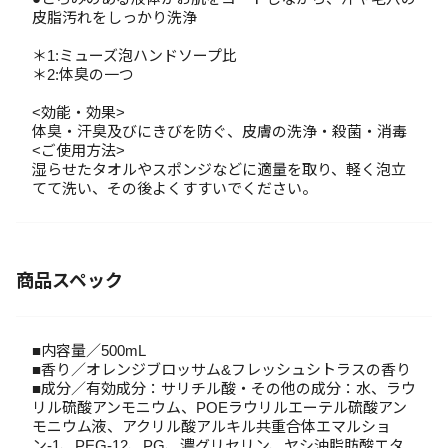
皮脂汚れをしっかり洗浄
＊1:ミューズ泡ハンドソープ比
＊2:体臭の一つ
<効能・効果>
体臭・汗臭及びにきびを防ぐ、皮膚の洗浄・殺菌・消毒
<ご使用方法>
湿らせたタオルやスポンジなどに適量を取り、軽く泡立
てて洗い、その後よくすすいでください。
商品スペック
■内容量／500mL
■香り／オレンジブロッサム&フレッシュシトラスの香り
■成分／有効成分：サリチル酸・その他の成分：水、ラウ
リル硫酸アンモニウム、POEラウリルエーテル硫酸アン
モニウム液、アクリル酸アルキル共重合体エマルショ
ン-1、PEG-12、PG、濃グリセリン、ヤシ油脂肪酸エタ