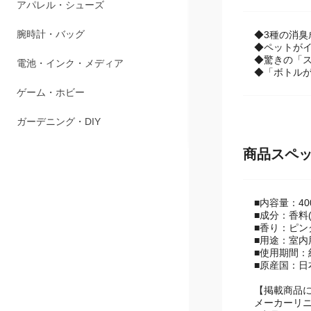
ペット用品
アパレル・シューズ
◆3種の消
◆ペットが
◆驚きの「
腕時計・バッグ
◆「ボトル
電池・インク・メディア
ゲーム・ホビー
商品スペ
ガーデニング・DIY
■内容量：40
■成分：香料
■香り：ピン
■用途：室内
■使用期間：
■原産国：日
【掲載商品