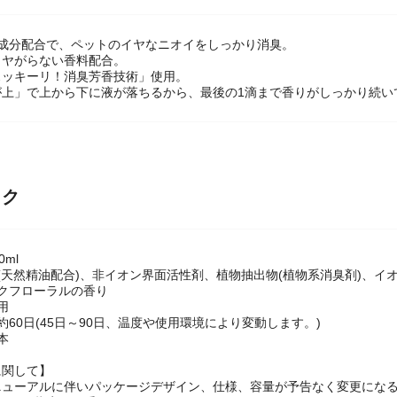
臭成分配合で、ペットのイヤなニオイをしっかり消臭。
イヤがらない香料配合。
スッキーリ！消臭芳香技術」使用。
が上」で上から下に液が落ちるから、最後の1滴まで香りがしっかり続い
ック
0ml
(天然精油配合)、非イオン界面活性剤、植物抽出物(植物系消臭剤)、イ
クフローラルの香り
用
約60日(45日～90日、温度や使用環境により変動します。)
本
に関して】