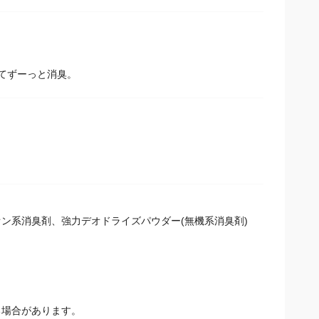
てずーっと消臭。
オン系消臭剤、強力デオドライズパウダー(無機系消臭剤)