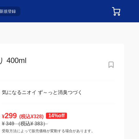
新規登録
00ml
気になるニオイ ず～っと消臭つづく
299
14%off
¥
(税込¥
328
)
¥
349
（税込¥
383
）
受取方法によって販売価格が変動する場合があります。