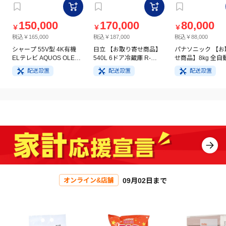
150,000
170,000
80,000
￥
￥
￥
税込￥165,000
税込￥187,000
税込￥88,000
シャープ 55V型 4K有機
日立 【お取り寄せ商品】
パナソニック 【お
ELテレビ AQUOS OLED
540L 6ドア冷蔵庫 R-
せ商品】8kg 全自
4T-C55GQ3
HW54V(N) ライトゴール
洗濯機 NA-FA8H5
配送設置
配送設置
配送設置
ド
イト
09月02日まで
オンライン&店舗