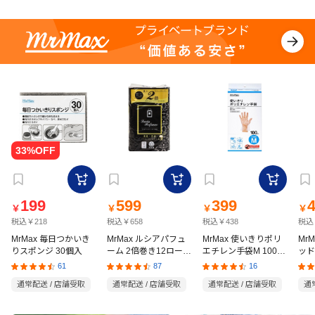
199
599
399
￥
￥
￥
￥
税込￥218
税込￥658
税込￥438
税込
MrMax 毎日つかいき
MrMax ルシアパフュ
MrMax 使いきりポリ
Mr
りスポンジ 30個入
ーム 2倍巻き12ロール
エチレン手袋M 100枚
ッド
ダブル
入
の猫
61
87
16
通常配送 / 店舗受取
通常配送 / 店舗受取
通常配送 / 店舗受取
通