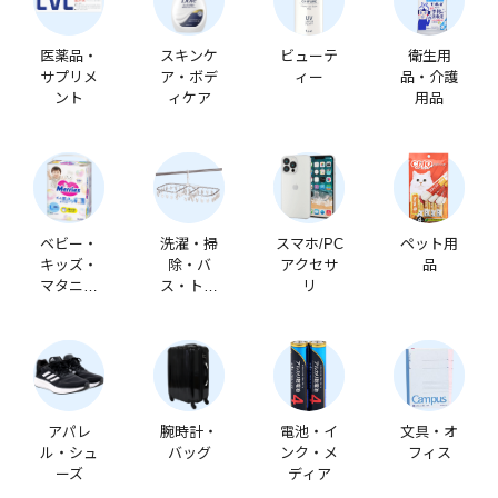
医薬品・
スキンケ
ビューテ
衛生用
サプリメ
ア・ボデ
ィー
品・介護
ント
ィケア
用品
ベビー・
洗濯・掃
スマホ/PC
ペット用
キッズ・
除・バ
アクセサ
品
マタニテ
ス・トイ
リ
ィ
レ
アパレ
腕時計・
電池・イ
文具・オ
ル・シュ
バッグ
ンク・メ
フィス
ーズ
ディア