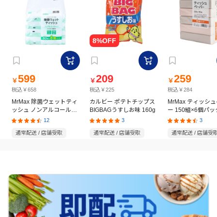
599
209
259
￥
￥
￥
税込￥658
税込￥225
税込￥284
MrMax 除菌ウェットティ
カルビー ポテトチップス
MrMax ティッシ
ッシュ ノンアルコールタ
BIGBAGうすしお味 160g
ー 150組×6個パッ
イプ 60枚×8個パック
12
3
3
通常配送 / 店舗受取
通常配送 / 店舗受取
通常配送 / 店舗受