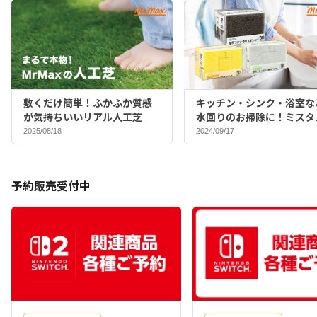
敷くだけ簡単！ふかふか質感
キッチン・シンク・浴室な
が気持ちいいリアル人工芝
水回りのお掃除に！ミスタ
マックスバイヤーおすすめ
2025/08/18
2024/09/17
ポンジ♪
予約販売受付中