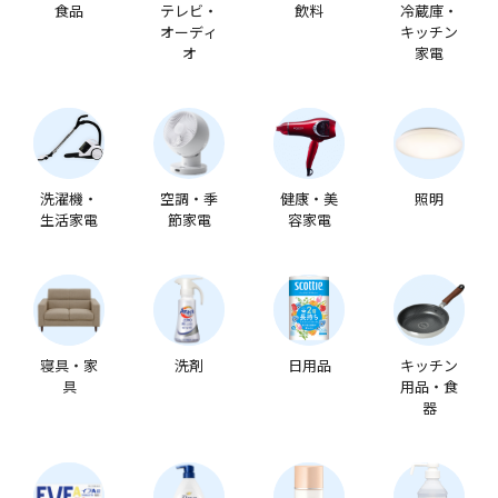
食品
テレビ・
飲料
冷蔵庫・
オーディ
キッチン
オ
家電
洗濯機・
空調・季
健康・美
照明
生活家電
節家電
容家電
寝具・家
洗剤
日用品
キッチン
具
用品・食
器