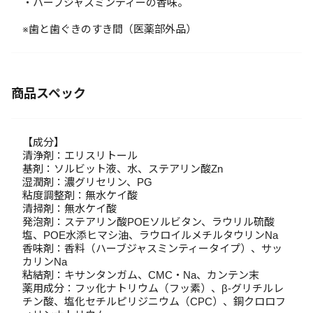
・ハーブジャスミンティーの香味。
※歯と歯ぐきのすき間（医薬部外品）
商品スペック
【成分】
清浄剤：エリスリトール
基剤：ソルビット液、水、ステアリン酸Zn
湿潤剤：濃グリセリン、PG
粘度調整剤：無水ケイ酸
清掃剤：無水ケイ酸
発泡剤：ステアリン酸POEソルビタン、ラウリル硫酸
塩、POE水添ヒマシ油、ラウロイルメチルタウリンNa
香味剤：香料（ハーブジャスミンティータイプ）、サッ
カリンNa
粘結剤：キサンタンガム、CMC・Na、カンテン末
薬用成分：フッ化ナトリウム（フッ素）、β-グリチルレ
チン酸、塩化セチルピリジニウム（CPC）、銅クロロフ