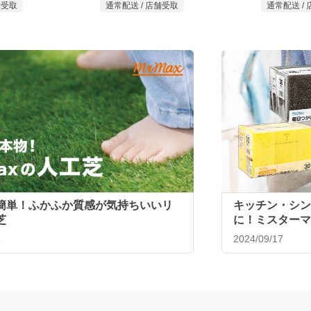
追加
追加
599
399
￥
￥
18
税込￥658
税込
日つかいきりスポンジ
MrMax ルシアパフューム 2倍巻
MrMax 
袋M 100枚
き12ロール ダブル
1
87
舗受取
通常配送 /
通常配送 / 店舗受取