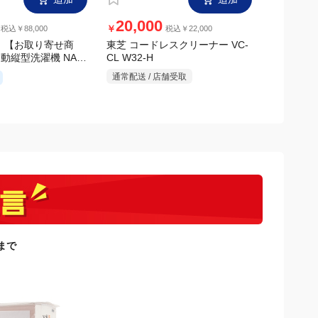
追加
追加
20,000
12,0
￥
￥
税込￥88,000
税込￥22,000
 【お取り寄せ商
東芝 コードレスクリーナー VC-
アイリスオ
自動縦型洗濯機 NA-
CL W32-H
ッドピンモデ
ホワイト
V1H シル
通常配送 / 店舗受取
通常配送 /
日まで