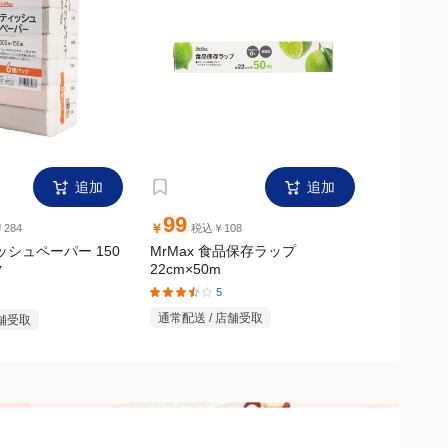
追加
追加
99
299
￥
￥
284
税込￥108
税
ィッシュペーパー 150
MrMax 食品保存ラップ
MrMax
22cm×50m
ク
ック
5
通常配送 / 店舗受取
店舗受取
通常配送 /