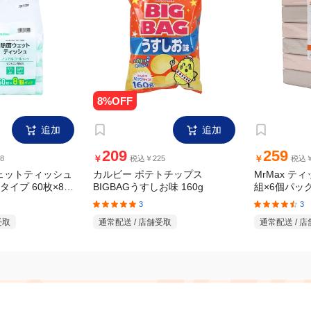
追加
追加
209
259
￥
￥
8
税込￥225
税込￥
ウェットティッシュ
カルビー ポテトチップス
MrMax テ
BIGBAGうすしお味 160g
組×6個パッ
イプ 60枚×8個
3
3
通常配送 / 店舗受取
通常配送 / 
受取