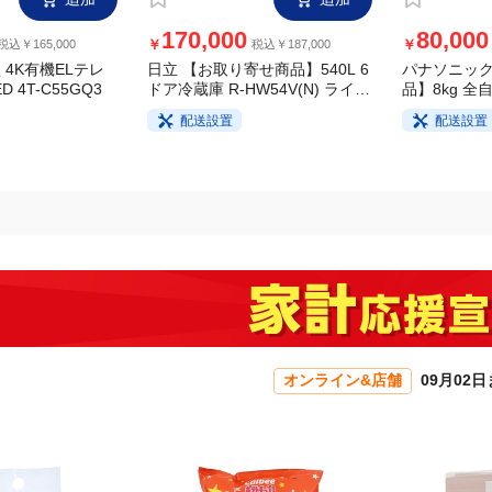
追加
追加
170,000
80,000
￥
￥
税込￥165,000
税込￥187,000
 4K有機ELテレ
日立 【お取り寄せ商品】540L 6
パナソニック
品】8kg 全
D 4T-C55GQ3
ドア冷蔵庫 R-HW54V(N) ライト
FA8H5-W 
ゴールド
配送設置
配送設置
オンライン&店舗
09月02