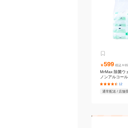
599
￥
税込￥65
MrMax 除菌
ノンアルコールタ
パック
12
通常配送 / 店舗