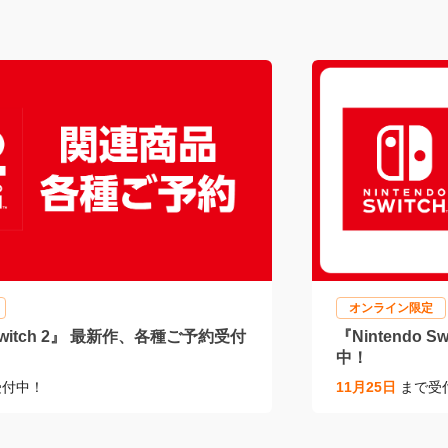
簡単！ふかふか質感が気持ちいいリ
キッチン・シン
芝
に！ミスターマ
ンジ♪
8
2024/09/17