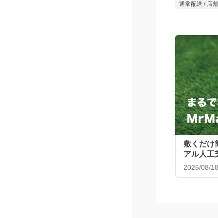
199
￥
税込￥2
MrMax 毎
30個入
61
通常配送 / 店