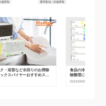
追加
追加
499
1,6
￥
￥
￥438
税込￥548
使いきりポリエチレン手
MrMax ナチュラルウッドチップ
MrMax
入
天然素材の猫砂4Ｌ
ンチ
6
4
 店舗受取
通常配送 / 店舗受取
通常配送 