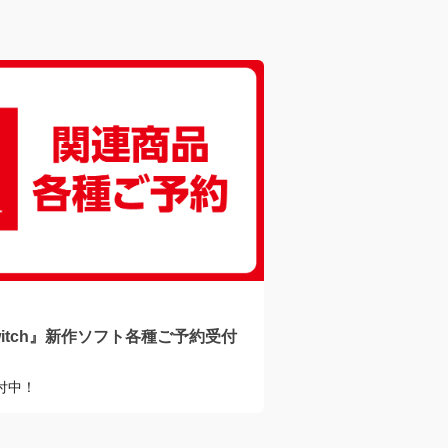
ク・浴室など水回りのお掃除
食品の冷凍だけじゃな
ックスバイヤーおすすめスポ
物整理にも♪ジッパ
2024/09/06