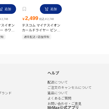
追加
追加
2,499
￥
2,748
税込￥2,748
ナスイオン
テスコム マイナスイオン
ー ホワイ
カールドライヤー ピンク
TC200B-P
受取
通常配送 / 店舗受取
ヘルプ
配送について
ご注文のキャンセルについて
ブランド
返品について
よくあるご質問
お問い合わせ・ご意見
MrMax公式アプリ