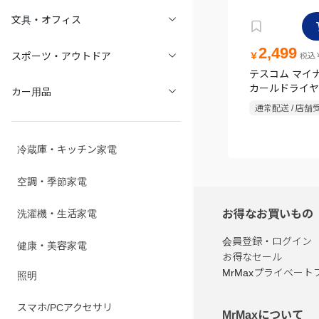
文具・オフィス
2,499
スポーツ・アウトドア
￥
税込￥
テスコム マイ
カー用品
カールドライヤ
ト TC200B-W
通常配送 / 店舗
冷蔵庫・キッチン家電
空調・季節家電
洗濯機・生活家電
お得なお買いもの
健康・美容家電
会員登録・ログイン
お得なセール
照明
MrMaxプライベート
スマホ/PCアクセサリ
MrMaxについて