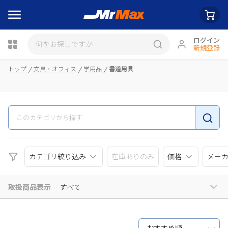
ログイン
新規登録
瓶詰
トップ
文具・オフィス
学用品
書道用具
カテゴリ絞り込み
在庫ありのみ
価格
メー
取扱商品表示
すべて