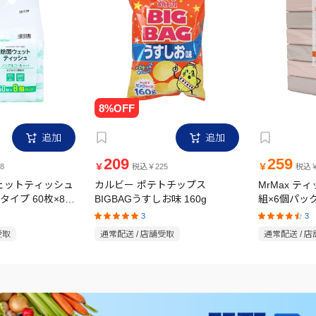
追加
追加
209
259
￥
￥
8
税込￥225
税込￥
ウェットティッシュ
カルビー ポテトチップス
MrMax テ
イプ 60枚×8個
BIGBAGうすしお味 160g
組×6個パッ
3
3
受取
通常配送 / 店舗受取
通常配送 / 