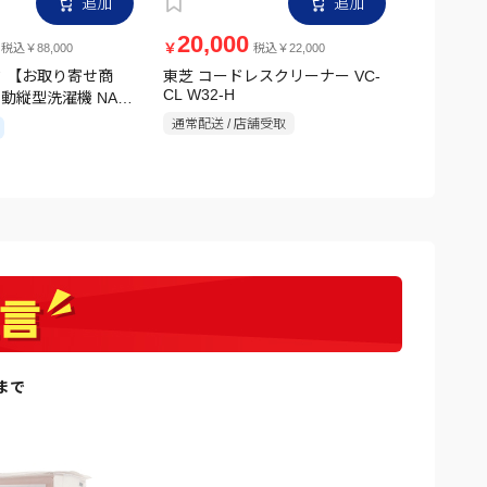
追加
追加
20,000
12,0
￥
￥
税込￥88,000
税込￥22,000
 【お取り寄せ商
東芝 コードレスクリーナー VC-
アイリスオ
CL W32-H
自動縦型洗濯機 NA-
ッドピンモデ
ホワイト
V1H シル
通常配送 / 店舗受取
通常配送 /
日まで