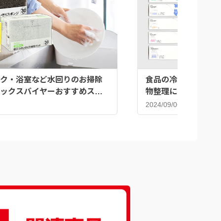
ク・浴室など水回りのお掃除
食品の冷凍だけじゃな
ックスバイヤーおすすめスポ
物整理にも♪ジッパ
2024/09/06