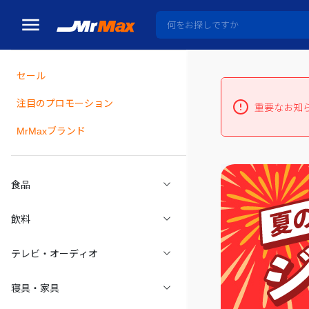
セール
瓶詰
注目のプロモーション
重要なお知
MrMaxブランド
食品
飲料
テレビ・オーディオ
寝具・家具