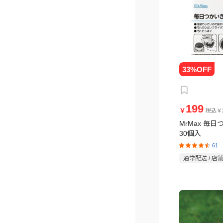
199
￥
税込￥2
MrMax 毎
30個入
61
通常配送 / 店